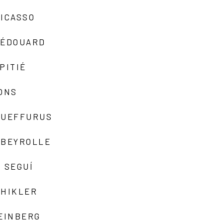
ICASSO
-ÉDOUARD
PITIÉ
ONS
QUEFFURUS
EBEYROLLE
 SEGUÍ
SHIKLER
EINBERG