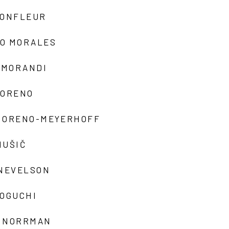
MONFLEUR
O MORALES
 MORANDI
MORENO
MORENO-MEYERHOFF
MUŠIČ
 NEVELSON
NOGUCHI
 NORRMAN