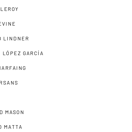
 LEROY
EVINE
D LINDNER
 LÓPEZ GARCÍA
MARFAING
ARSANS
D MASON
O MATTA