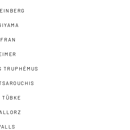
TEINBERG
GIYAMA
AFRAN
EIMER
S TRUPHÉMUS
 TSAROUCHIS
 TÜBKE
VALLORZ
VALLS