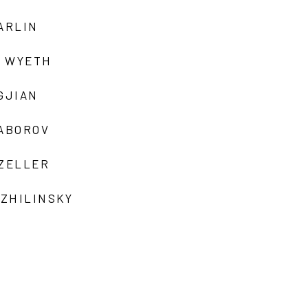
ARLIN
 WYETH
GJIAN
ZABOROV
 ZELLER
 ZHILINSKY