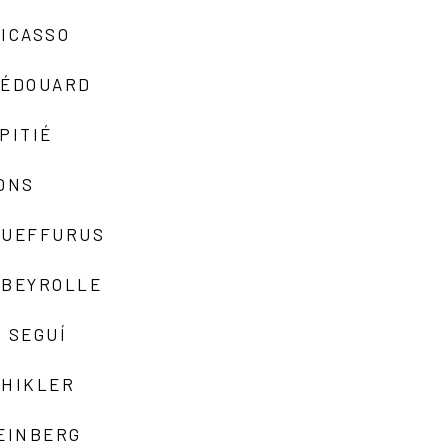
ICASSO
-ÉDOUARD
PITIÉ
ONS
QUEFFURUS
EBEYROLLE
 SEGUÍ
SHIKLER
EINBERG