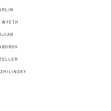
ARLIN
 WYETH
GJIAN
ZABOROV
 ZELLER
 ZHILINSKY