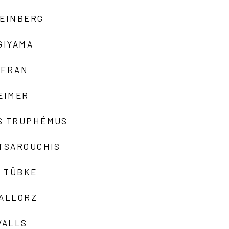
TEINBERG
GIYAMA
AFRAN
EIMER
S TRUPHÉMUS
 TSAROUCHIS
 TÜBKE
VALLORZ
VALLS