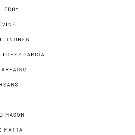
 LEROY
EVINE
D LINDNER
 LÓPEZ GARCÍA
MARFAING
ARSANS
D MASON
O MATTA