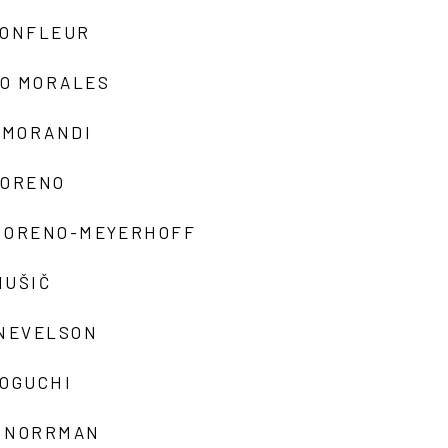
MONFLEUR
O MORALES
 MORANDI
MORENO
MORENO-MEYERHOFF
MUŠIČ
 NEVELSON
NOGUCHI
 NORRMAN