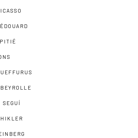
ICASSO
-ÉDOUARD
PITIÉ
ONS
QUEFFURUS
EBEYROLLE
 SEGUÍ
SHIKLER
EINBERG