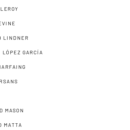
 LEROY
EVINE
D LINDNER
 LÓPEZ GARCÍA
MARFAING
ARSANS
D MASON
O MATTA