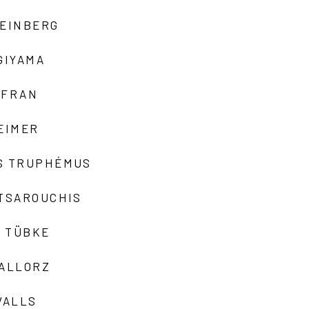
TEINBERG
GIYAMA
AFRAN
EIMER
S TRUPHÉMUS
 TSAROUCHIS
 TÜBKE
VALLORZ
VALLS