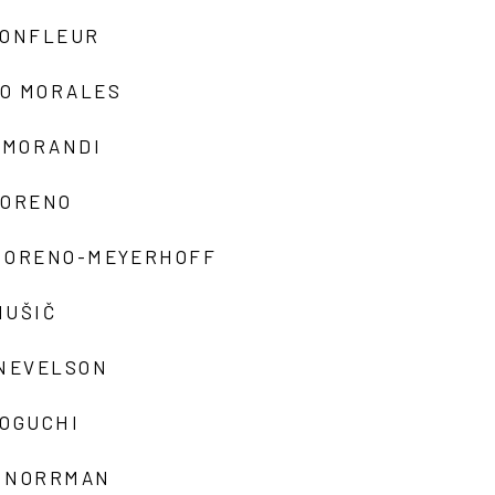
MONFLEUR
O MORALES
 MORANDI
MORENO
MORENO-MEYERHOFF
MUŠIČ
 NEVELSON
NOGUCHI
 NORRMAN