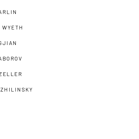
ARLIN
 WYETH
GJIAN
ZABOROV
 ZELLER
 ZHILINSKY