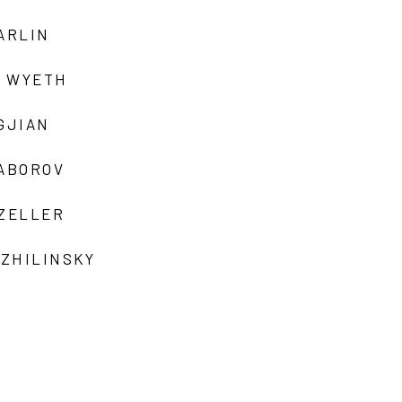
ARLIN
 WYETH
GJIAN
ZABOROV
 ZELLER
 ZHILINSKY