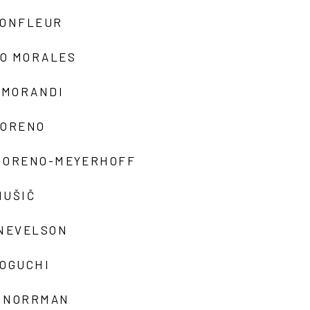
MONFLEUR
O MORALES
 MORANDI
MORENO
MORENO-MEYERHOFF
MUŠIČ
 NEVELSON
NOGUCHI
 NORRMAN