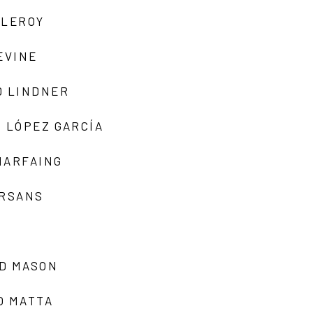
 LEROY
EVINE
D LINDNER
 LÓPEZ GARCÍA
MARFAING
ARSANS
D MASON
O MATTA