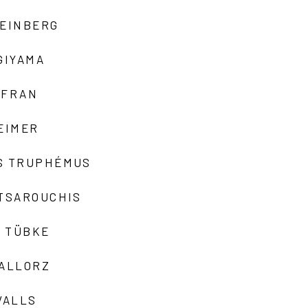
TEINBERG
GIYAMA
AFRAN
EIMER
S TRUPHÉMUS
 TSAROUCHIS
 TÜBKE
VALLORZ
VALLS