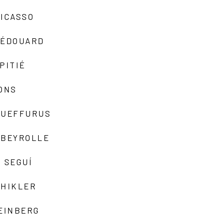
ICASSO
-ÉDOUARD
PITIÉ
ONS
QUEFFURUS
EBEYROLLE
 SEGUÍ
SHIKLER
EINBERG