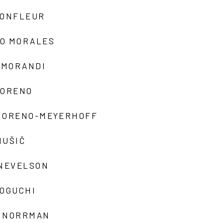
MONFLEUR
O MORALES
 MORANDI
MORENO
MORENO-MEYERHOFF
MUŠIČ
 NEVELSON
NOGUCHI
 NORRMAN