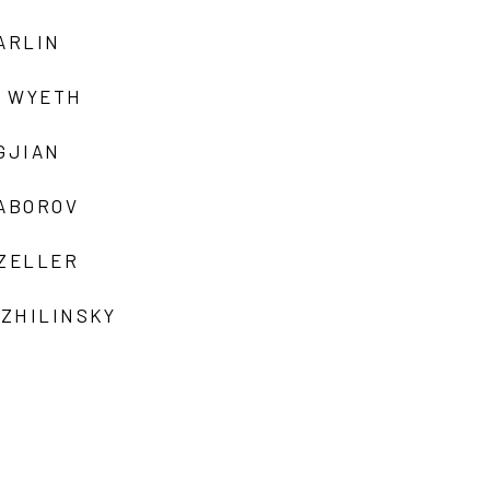
ARLIN
 WYETH
GJIAN
ZABOROV
 ZELLER
 ZHILINSKY