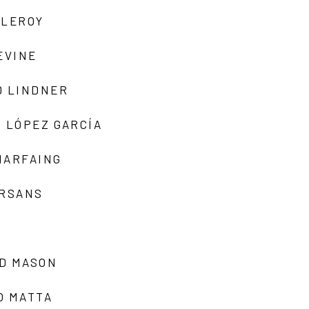
 LEROY
EVINE
D LINDNER
 LÓPEZ GARCÍA
MARFAING
ARSANS
D MASON
O MATTA