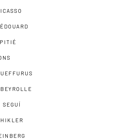
ICASSO
-ÉDOUARD
PITIÉ
ONS
QUEFFURUS
EBEYROLLE
 SEGUÍ
SHIKLER
EINBERG