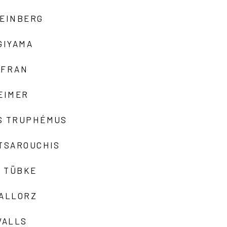
TEINBERG
GIYAMA
AFRAN
EIMER
S TRUPHÉMUS
 TSAROUCHIS
 TÜBKE
VALLORZ
VALLS