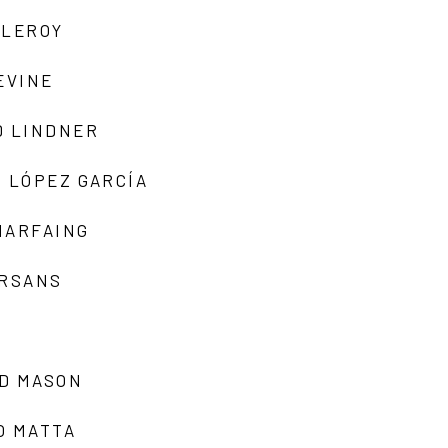
 LEROY
EVINE
D LINDNER
 LÓPEZ GARCÍA
MARFAING
ARSANS
D MASON
O MATTA