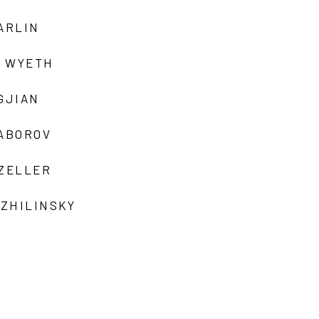
ARLIN
 WYETH
GJIAN
ZABOROV
 ZELLER
 ZHILINSKY