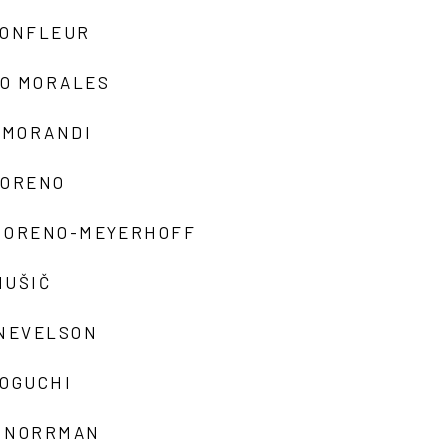
MONFLEUR
O MORALES
 MORANDI
MORENO
MORENO-MEYERHOFF
MUŠIČ
 NEVELSON
NOGUCHI
 NORRMAN