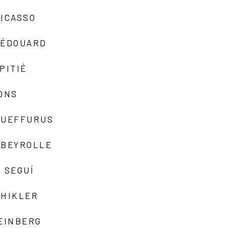
ICASSO
-ÉDOUARD
PITIÉ
ONS
QUEFFURUS
EBEYROLLE
 SEGUÍ
SHIKLER
EINBERG