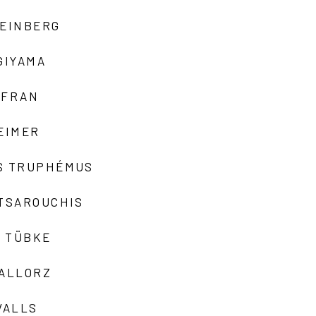
TEINBERG
GIYAMA
AFRAN
EIMER
S TRUPHÉMUS
 TSAROUCHIS
 TÜBKE
VALLORZ
VALLS