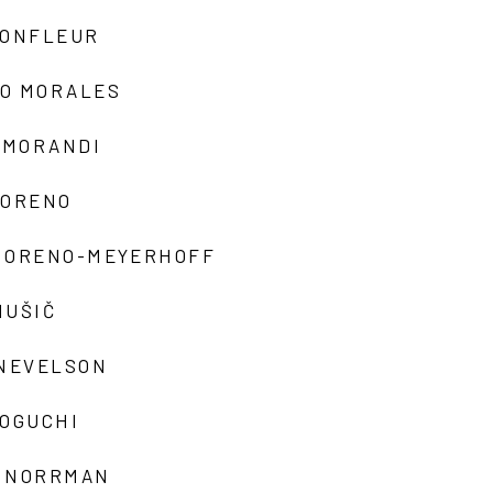
MONFLEUR
O MORALES
 MORANDI
MORENO
MORENO-MEYERHOFF
MUŠIČ
 NEVELSON
NOGUCHI
 NORRMAN