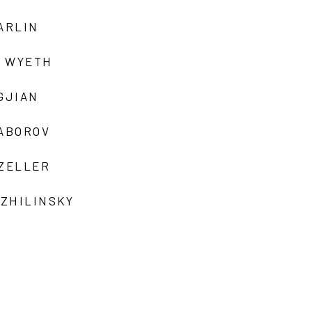
ARLIN
 WYETH
GJIAN
ZABOROV
 ZELLER
 ZHILINSKY