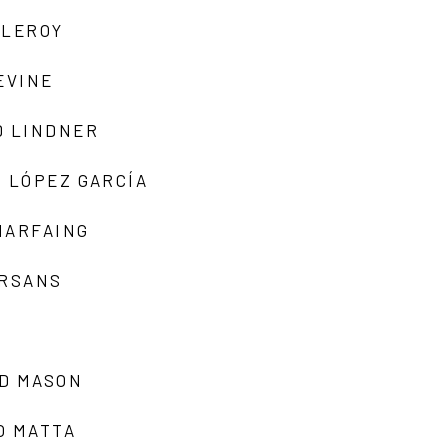
 LEROY
EVINE
D LINDNER
 LÓPEZ GARCÍA
MARFAING
ARSANS
D MASON
O MATTA