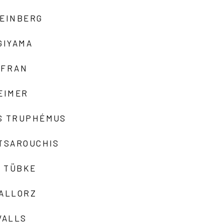
TEINBERG
GIYAMA
AFRAN
EIMER
S TRUPHÉMUS
 TSAROUCHIS
 TÜBKE
VALLORZ
VALLS