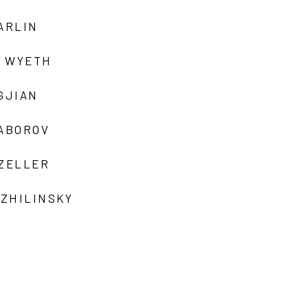
ARLIN
 WYETH
GJIAN
ZABOROV
 ZELLER
 ZHILINSKY