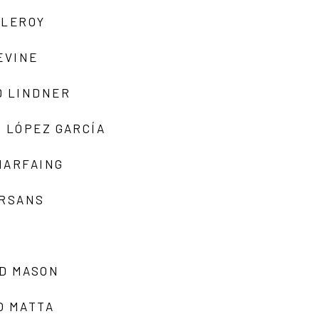
 LEROY
EVINE
D LINDNER
 LÓPEZ GARCÍA
MARFAING
ARSANS
D MASON
O MATTA