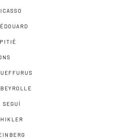
ICASSO
-ÉDOUARD
PITIÉ
ONS
QUEFFURUS
EBEYROLLE
 SEGUÍ
SHIKLER
EINBERG