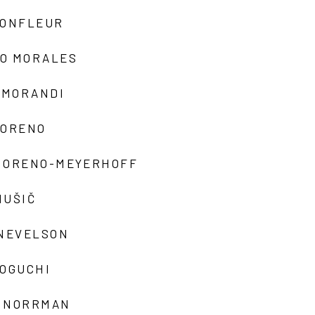
MONFLEUR
O MORALES
 MORANDI
MORENO
MORENO-MEYERHOFF
MUŠIČ
 NEVELSON
NOGUCHI
 NORRMAN