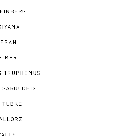
TEINBERG
GIYAMA
AFRAN
EIMER
S TRUPHÉMUS
 TSAROUCHIS
 TÜBKE
VALLORZ
VALLS