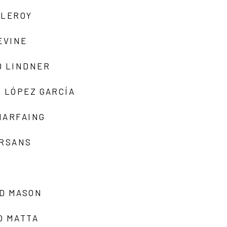
 LEROY
EVINE
D LINDNER
 LÓPEZ GARCÍA
MARFAING
ARSANS
D MASON
O MATTA