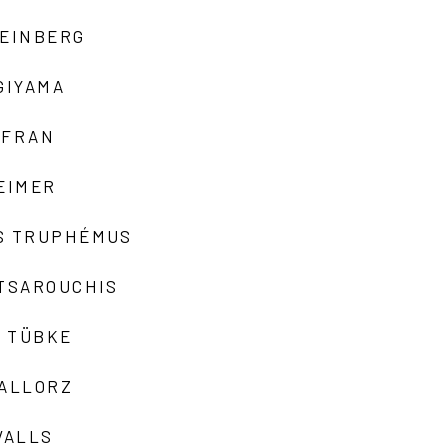
TEINBERG
GIYAMA
AFRAN
EIMER
S TRUPHÉMUS
 TSAROUCHIS
 TÜBKE
VALLORZ
VALLS