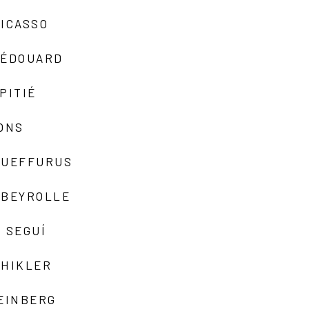
ICASSO
-ÉDOUARD
PITIÉ
ONS
QUEFFURUS
EBEYROLLE
 SEGUÍ
SHIKLER
EINBERG