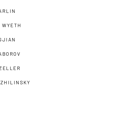
ARLIN
 WYETH
GJIAN
ZABOROV
 ZELLER
 ZHILINSKY