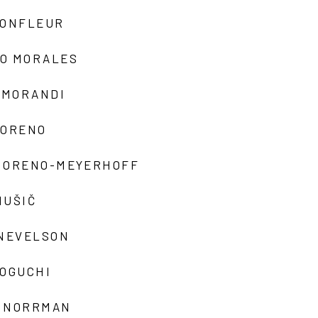
MONFLEUR
O MORALES
 MORANDI
MORENO
MORENO-MEYERHOFF
MUŠIČ
 NEVELSON
NOGUCHI
 NORRMAN