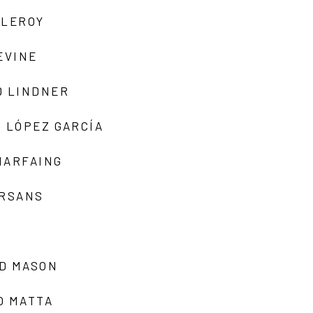
 LEROY
EVINE
D LINDNER
 LÓPEZ GARCÍA
MARFAING
ARSANS
D MASON
O MATTA