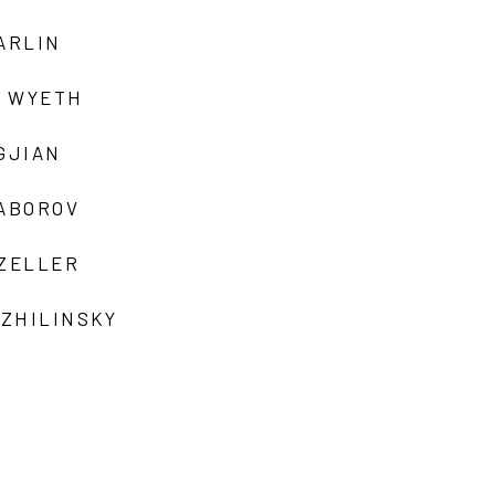
ARLIN
 WYETH
GJIAN
ZABOROV
 ZELLER
 ZHILINSKY