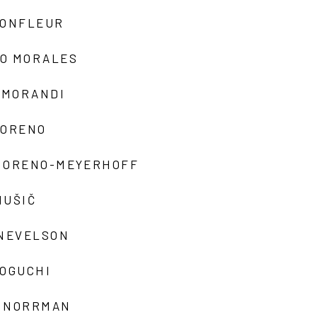
MONFLEUR
O MORALES
 MORANDI
MORENO
MORENO-MEYERHOFF
MUŠIČ
 NEVELSON
NOGUCHI
 NORRMAN