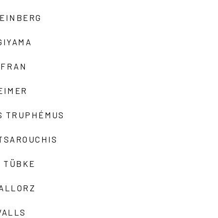
TEINBERG
GIYAMA
AFRAN
EIMER
S TRUPHÉMUS
 TSAROUCHIS
 TÜBKE
VALLORZ
VALLS