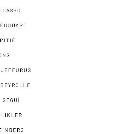
ICASSO
-ÉDOUARD
PITIÉ
ONS
QUEFFURUS
EBEYROLLE
 SEGUÍ
SHIKLER
EINBERG