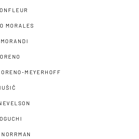
MONFLEUR
O MORALES
 MORANDI
MORENO
MORENO-MEYERHOFF
MUŠIČ
 NEVELSON
NOGUCHI
 NORRMAN