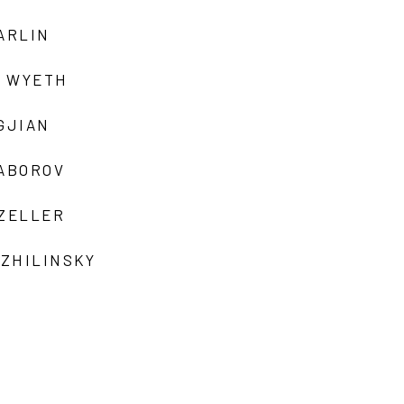
ARLIN
 WYETH
GJIAN
ZABOROV
 ZELLER
 ZHILINSKY