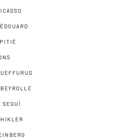
ICASSO
-ÉDOUARD
PITIÉ
ONS
QUEFFURUS
EBEYROLLE
 SEGUÍ
SHIKLER
EINBERG