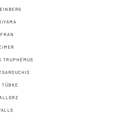
TEINBERG
GIYAMA
AFRAN
EIMER
S TRUPHÉMUS
 TSAROUCHIS
 TÜBKE
VALLORZ
VALLS