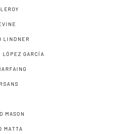
 LEROY
EVINE
D LINDNER
 LÓPEZ GARCÍA
MARFAING
ARSANS
D MASON
O MATTA