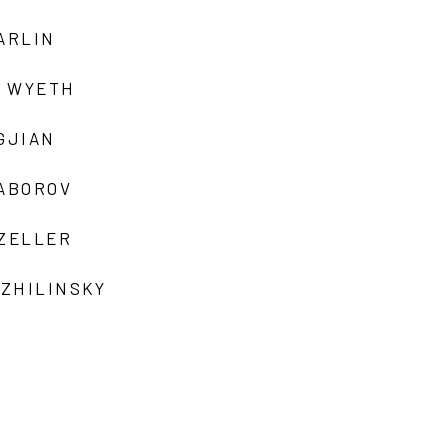
ARLIN
 WYETH
GJIAN
ZABOROV
 ZELLER
 ZHILINSKY