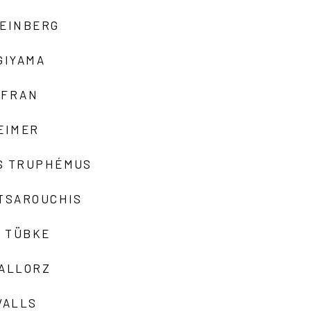
TEINBERG
GIYAMA
AFRAN
EIMER
S TRUPHÉMUS
 TSAROUCHIS
 TÜBKE
VALLORZ
VALLS