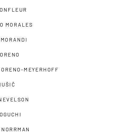
MONFLEUR
O MORALES
 MORANDI
MORENO
MORENO-MEYERHOFF
MUŠIČ
 NEVELSON
NOGUCHI
 NORRMAN