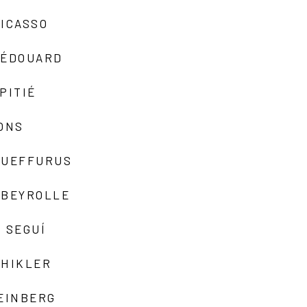
ICASSO
-ÉDOUARD
PITIÉ
ONS
QUEFFURUS
EBEYROLLE
 SEGUÍ
SHIKLER
EINBERG