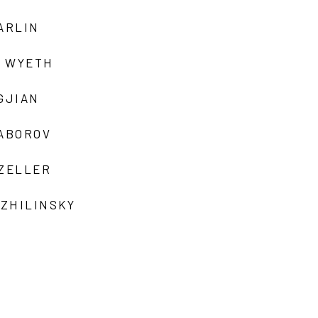
ARLIN
 WYETH
GJIAN
ZABOROV
 ZELLER
 ZHILINSKY