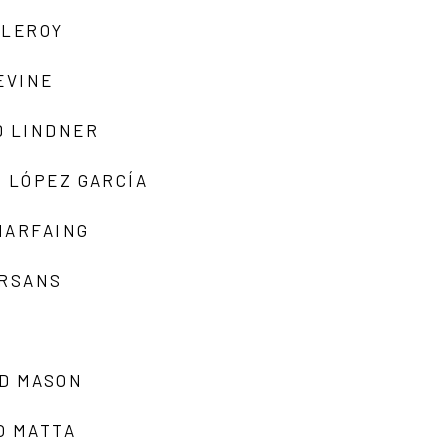
 LEROY
EVINE
D LINDNER
 LÓPEZ GARCÍA
MARFAING
ARSANS
D MASON
O MATTA