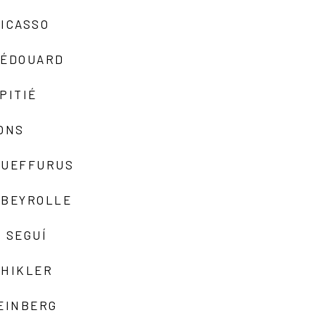
ICASSO
-ÉDOUARD
PITIÉ
ONS
QUEFFURUS
EBEYROLLE
 SEGUÍ
SHIKLER
EINBERG