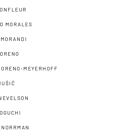
MONFLEUR
O MORALES
 MORANDI
MORENO
MORENO-MEYERHOFF
MUŠIČ
 NEVELSON
NOGUCHI
 NORRMAN