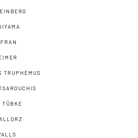
TEINBERG
GIYAMA
AFRAN
EIMER
S TRUPHÉMUS
 TSAROUCHIS
 TÜBKE
VALLORZ
VALLS