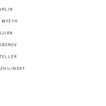
ARLIN
 WYETH
GJIAN
ZABOROV
 ZELLER
 ZHILINSKY