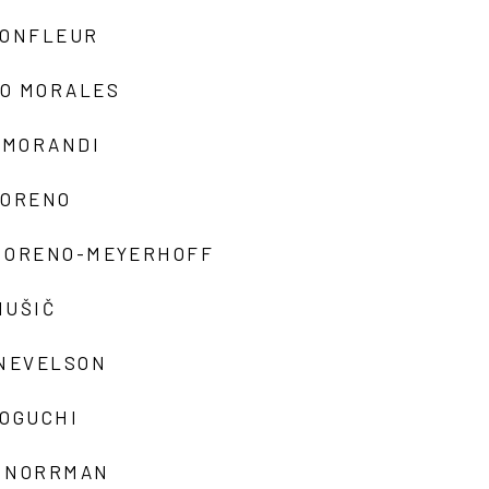
MONFLEUR
O MORALES
 MORANDI
MORENO
MORENO-MEYERHOFF
MUŠIČ
 NEVELSON
NOGUCHI
 NORRMAN