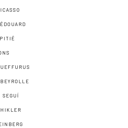
ICASSO
-ÉDOUARD
PITIÉ
ONS
QUEFFURUS
EBEYROLLE
 SEGUÍ
SHIKLER
EINBERG