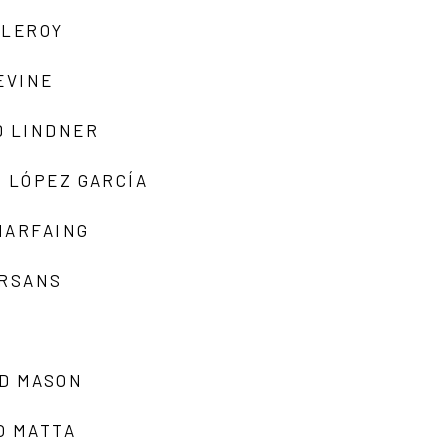
 LEROY
EVINE
D LINDNER
 LÓPEZ GARCÍA
MARFAING
ARSANS
D MASON
O MATTA