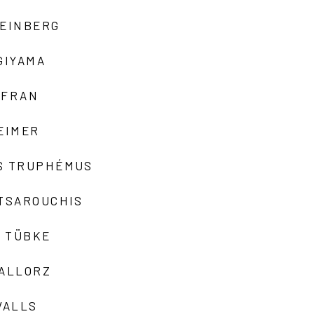
TEINBERG
GIYAMA
AFRAN
EIMER
S TRUPHÉMUS
 TSAROUCHIS
 TÜBKE
VALLORZ
VALLS