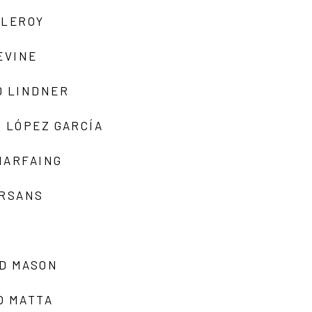
 LEROY
EVINE
D LINDNER
 LÓPEZ GARCÍA
MARFAING
ARSANS
D MASON
O MATTA