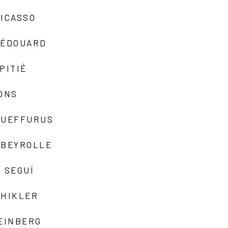
ICASSO
-ÉDOUARD
PITIÉ
ONS
QUEFFURUS
EBEYROLLE
 SEGUÍ
SHIKLER
EINBERG