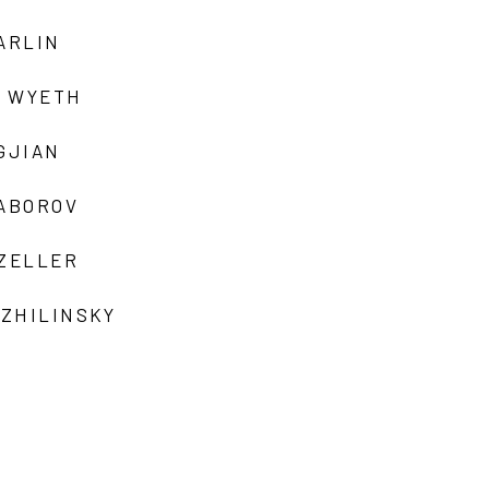
ARLIN
 WYETH
GJIAN
ZABOROV
 ZELLER
 ZHILINSKY