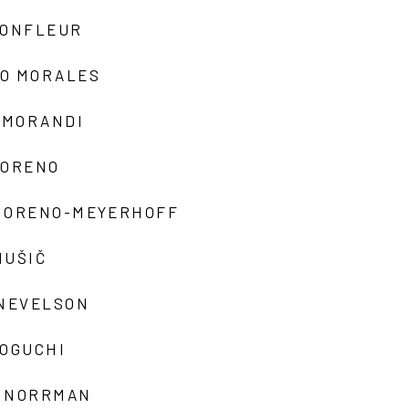
MONFLEUR
O MORALES
 MORANDI
MORENO
MORENO-MEYERHOFF
MUŠIČ
 NEVELSON
NOGUCHI
 NORRMAN