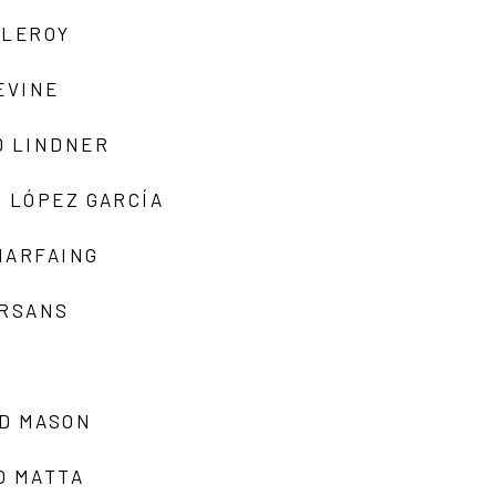
 LEROY
EVINE
D LINDNER
 LÓPEZ GARCÍA
MARFAING
ARSANS
D MASON
O MATTA