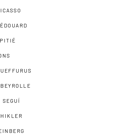
ICASSO
-ÉDOUARD
PITIÉ
ONS
QUEFFURUS
EBEYROLLE
 SEGUÍ
SHIKLER
EINBERG