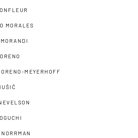
MONFLEUR
O MORALES
 MORANDI
MORENO
MORENO-MEYERHOFF
MUŠIČ
 NEVELSON
NOGUCHI
 NORRMAN