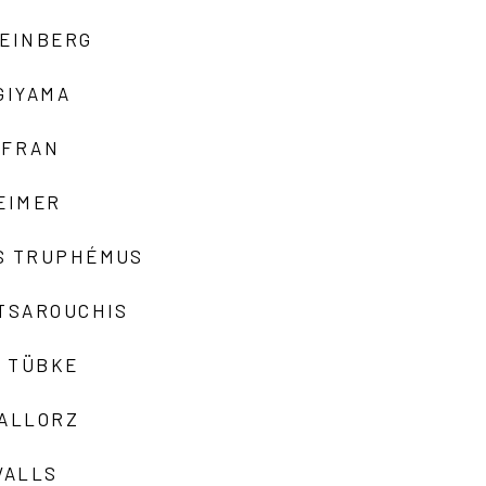
TEINBERG
GIYAMA
AFRAN
EIMER
S TRUPHÉMUS
 TSAROUCHIS
 TÜBKE
VALLORZ
VALLS