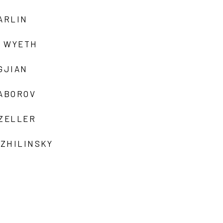
ARLIN
 WYETH
GJIAN
ZABOROV
 ZELLER
 ZHILINSKY