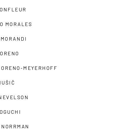
MONFLEUR
O MORALES
 MORANDI
MORENO
MORENO-MEYERHOFF
MUŠIČ
 NEVELSON
NOGUCHI
 NORRMAN