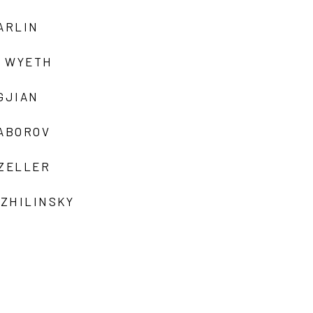
ARLIN
 WYETH
GJIAN
ZABOROV
 ZELLER
 ZHILINSKY