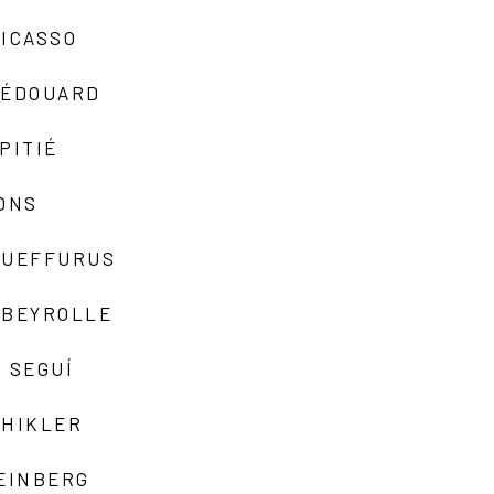
ICASSO
-ÉDOUARD
PITIÉ
ONS
QUEFFURUS
EBEYROLLE
 SEGUÍ
SHIKLER
EINBERG