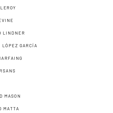
 LEROY
EVINE
D LINDNER
 LÓPEZ GARCÍA
MARFAING
ARSANS
D MASON
O MATTA