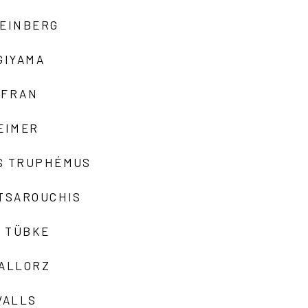
TEINBERG
GIYAMA
AFRAN
EIMER
S TRUPHÉMUS
 TSAROUCHIS
 TÜBKE
VALLORZ
VALLS