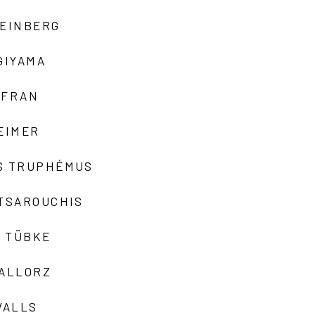
TEINBERG
GIYAMA
AFRAN
EIMER
S TRUPHÉMUS
 TSAROUCHIS
 TÜBKE
VALLORZ
VALLS