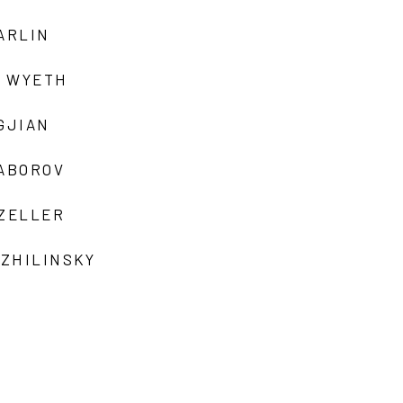
ARLIN
 WYETH
GJIAN
ZABOROV
 ZELLER
 ZHILINSKY