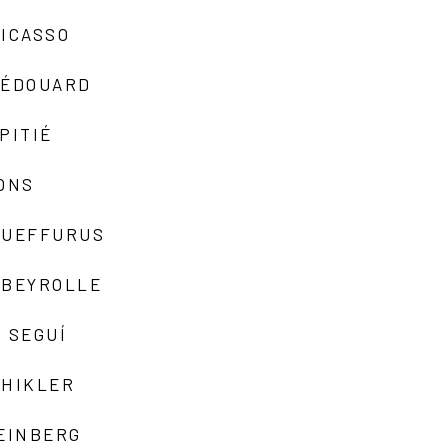
ICASSO
-ÉDOUARD
PITIÉ
ONS
QUEFFURUS
EBEYROLLE
 SEGUÍ
SHIKLER
EINBERG