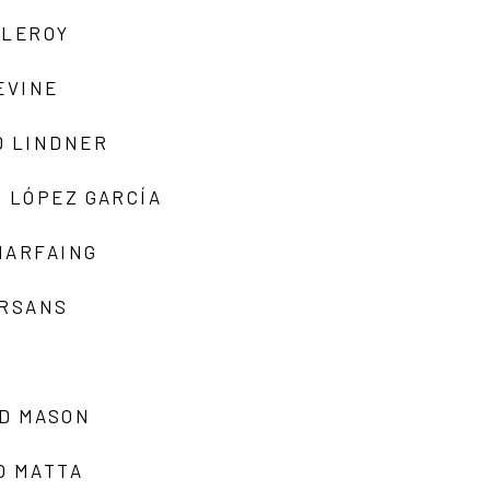
 LEROY
EVINE
D LINDNER
 LÓPEZ GARCÍA
MARFAING
ARSANS
D MASON
O MATTA