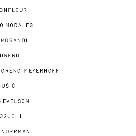
MONFLEUR
O MORALES
 MORANDI
MORENO
MORENO-MEYERHOFF
MUŠIČ
 NEVELSON
NOGUCHI
 NORRMAN