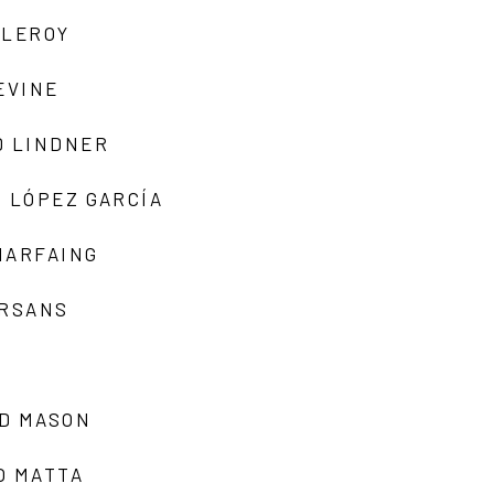
 LEROY
EVINE
D LINDNER
 LÓPEZ GARCÍA
MARFAING
ARSANS
D MASON
O MATTA