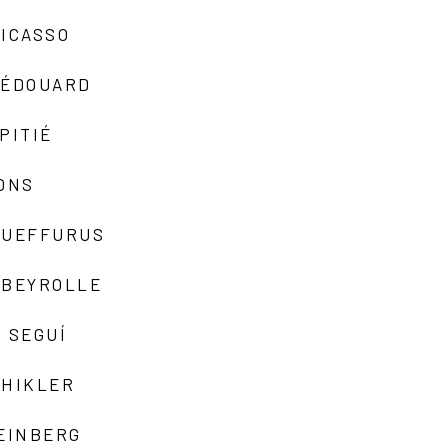
ICASSO
-ÉDOUARD
PITIÉ
ONS
QUEFFURUS
EBEYROLLE
 SEGUÍ
SHIKLER
EINBERG