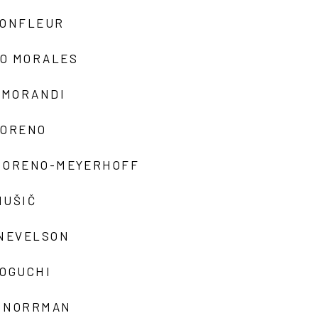
MONFLEUR
O MORALES
 MORANDI
MORENO
MORENO-MEYERHOFF
MUŠIČ
 NEVELSON
NOGUCHI
 NORRMAN