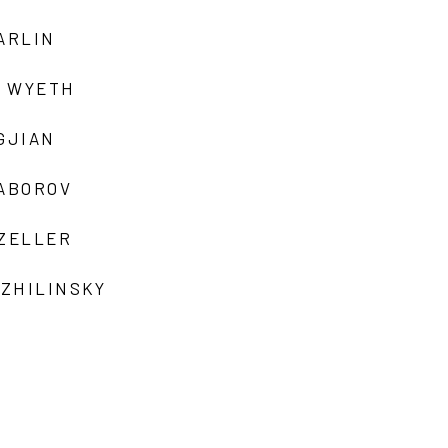
ARLIN
 WYETH
GJIAN
ZABOROV
 ZELLER
 ZHILINSKY