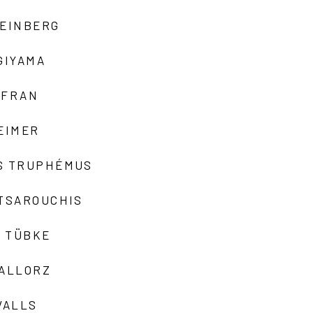
TEINBERG
GIYAMA
AFRAN
EIMER
S TRUPHÉMUS
 TSAROUCHIS
 TÜBKE
VALLORZ
VALLS