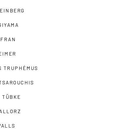
TEINBERG
GIYAMA
AFRAN
EIMER
S TRUPHÉMUS
 TSAROUCHIS
 TÜBKE
VALLORZ
VALLS