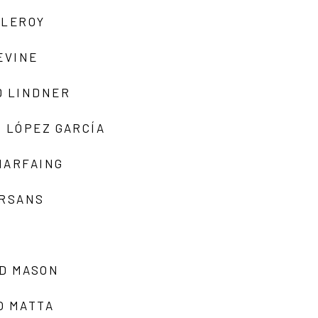
 LEROY
EVINE
D LINDNER
 LÓPEZ GARCÍA
MARFAING
ARSANS
D MASON
O MATTA