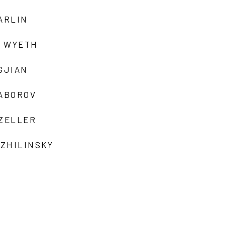
ARLIN
 WYETH
GJIAN
ZABOROV
 ZELLER
 ZHILINSKY