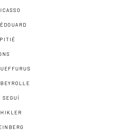
ICASSO
-ÉDOUARD
PITIÉ
ONS
QUEFFURUS
EBEYROLLE
 SEGUÍ
SHIKLER
EINBERG