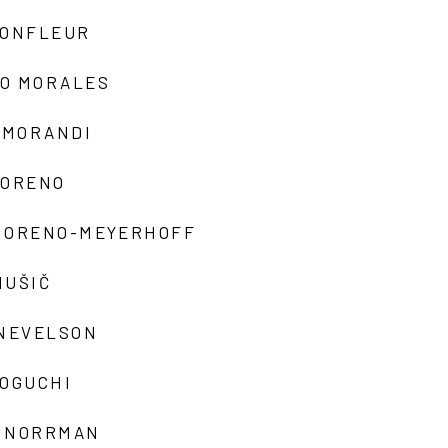
MONFLEUR
O MORALES
 MORANDI
MORENO
MORENO-MEYERHOFF
MUŠIČ
 NEVELSON
NOGUCHI
 NORRMAN