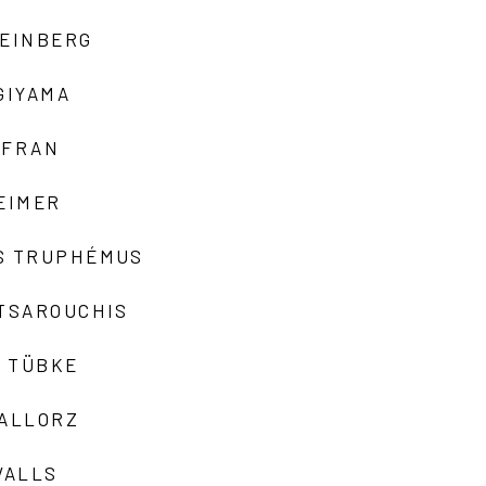
TEINBERG
GIYAMA
AFRAN
EIMER
S TRUPHÉMUS
 TSAROUCHIS
 TÜBKE
VALLORZ
VALLS