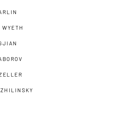
ARLIN
 WYETH
GJIAN
ZABOROV
 ZELLER
 ZHILINSKY