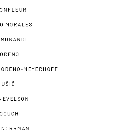
MONFLEUR
O MORALES
 MORANDI
MORENO
MORENO-MEYERHOFF
MUŠIČ
 NEVELSON
NOGUCHI
 NORRMAN