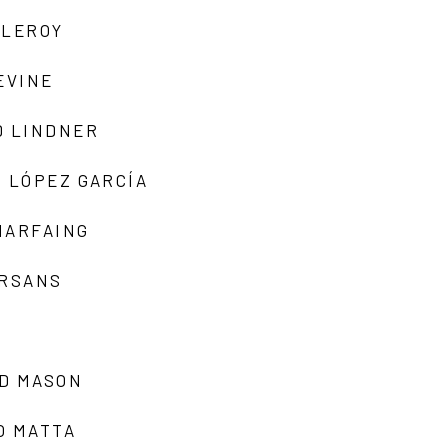
 LEROY
EVINE
D LINDNER
 LÓPEZ GARCÍA
MARFAING
ARSANS
D MASON
O MATTA