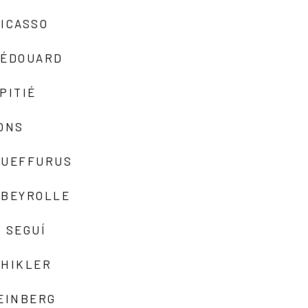
ICASSO
-ÉDOUARD
PITIÉ
ONS
QUEFFURUS
EBEYROLLE
 SEGUÍ
SHIKLER
EINBERG