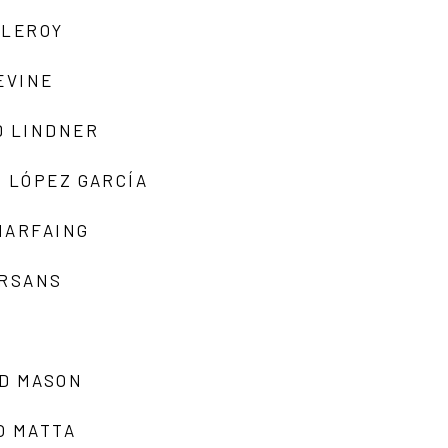
 LEROY
EVINE
D LINDNER
 LÓPEZ GARCÍA
MARFAING
ARSANS
D MASON
O MATTA