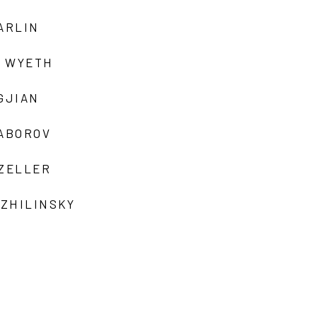
ARLIN
 WYETH
GJIAN
ZABOROV
 ZELLER
 ZHILINSKY