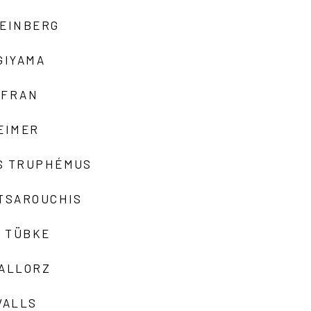
TEINBERG
GIYAMA
AFRAN
EIMER
S TRUPHÉMUS
 TSAROUCHIS
 TÜBKE
VALLORZ
VALLS