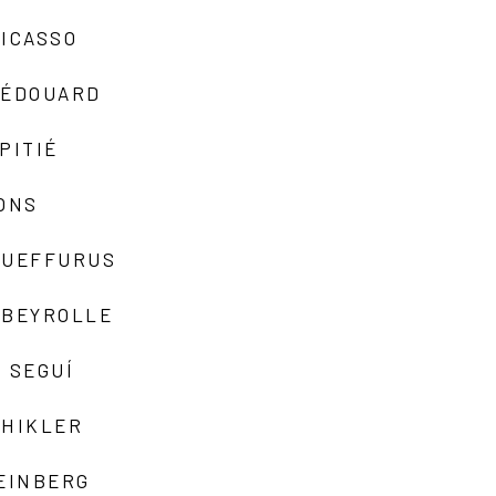
ICASSO
-ÉDOUARD
PITIÉ
ONS
QUEFFURUS
EBEYROLLE
 SEGUÍ
SHIKLER
EINBERG