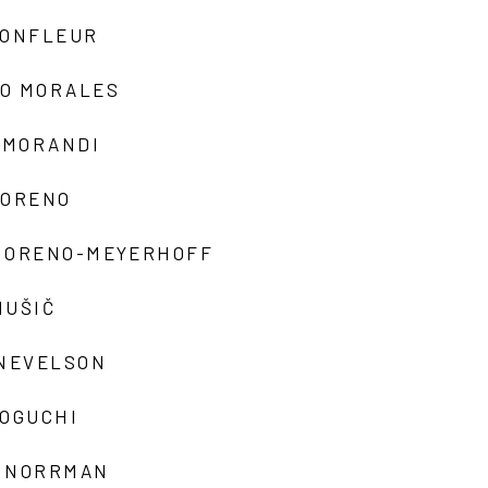
MONFLEUR
O MORALES
 MORANDI
MORENO
MORENO-MEYERHOFF
MUŠIČ
 NEVELSON
NOGUCHI
 NORRMAN