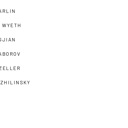
ARLIN
 WYETH
GJIAN
ZABOROV
 ZELLER
 ZHILINSKY