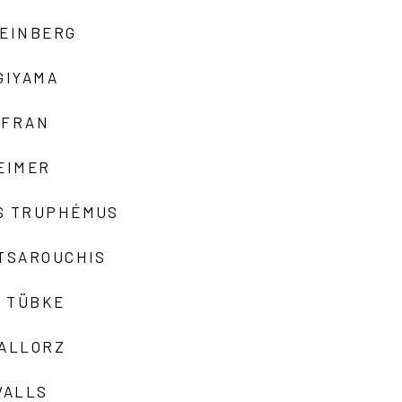
TEINBERG
GIYAMA
AFRAN
EIMER
S TRUPHÉMUS
 TSAROUCHIS
 TÜBKE
VALLORZ
VALLS