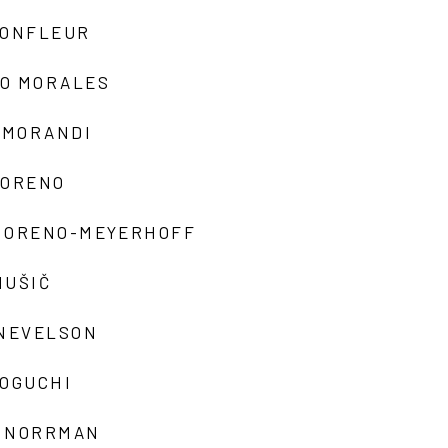
MONFLEUR
O MORALES
 MORANDI
MORENO
MORENO-MEYERHOFF
MUŠIČ
 NEVELSON
NOGUCHI
 NORRMAN