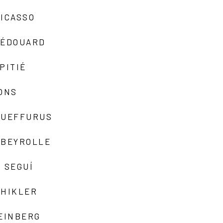
ICASSO
-ÉDOUARD
PITIÉ
ONS
QUEFFURUS
EBEYROLLE
 SEGUÍ
SHIKLER
EINBERG