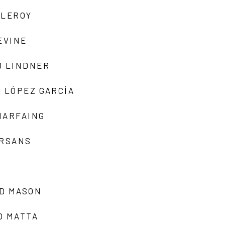
 LEROY
EVINE
D LINDNER
 LÓPEZ GARCÍA
MARFAING
ARSANS
D MASON
O MATTA