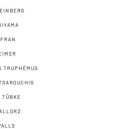
TEINBERG
GIYAMA
AFRAN
EIMER
S TRUPHÉMUS
 TSAROUCHIS
 TÜBKE
VALLORZ
VALLS