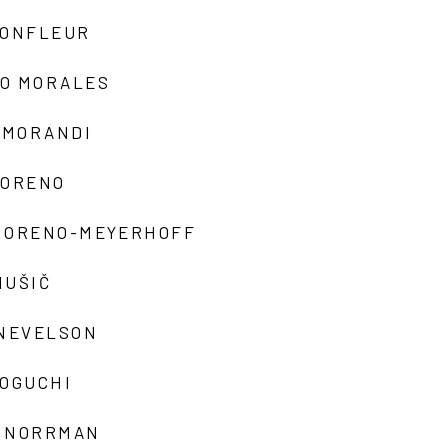
MONFLEUR
O MORALES
 MORANDI
MORENO
MORENO-MEYERHOFF
MUŠIČ
 NEVELSON
NOGUCHI
 NORRMAN