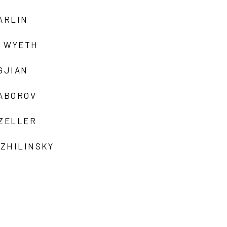
ARLIN
 WYETH
GJIAN
ZABOROV
 ZELLER
 ZHILINSKY