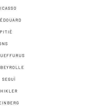
ICASSO
-ÉDOUARD
PITIÉ
ONS
QUEFFURUS
EBEYROLLE
 SEGUÍ
SHIKLER
EINBERG