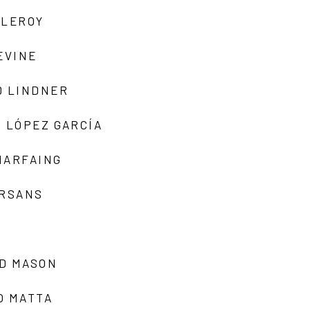
 LEROY
EVINE
D LINDNER
 LÓPEZ GARCÍA
MARFAING
ARSANS
D MASON
O MATTA