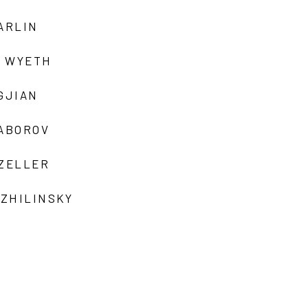
ARLIN
 WYETH
GJIAN
ZABOROV
 ZELLER
 ZHILINSKY