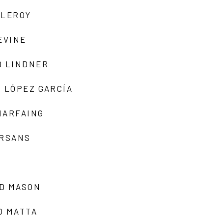
 LEROY
EVINE
D LINDNER
 LÓPEZ GARCÍA
MARFAING
ARSANS
D MASON
O MATTA