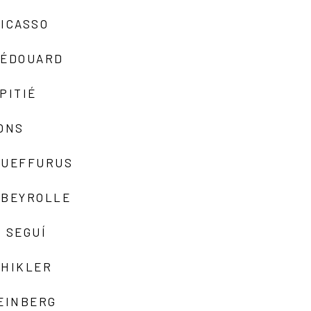
ICASSO
-ÉDOUARD
PITIÉ
ONS
QUEFFURUS
EBEYROLLE
 SEGUÍ
SHIKLER
EINBERG