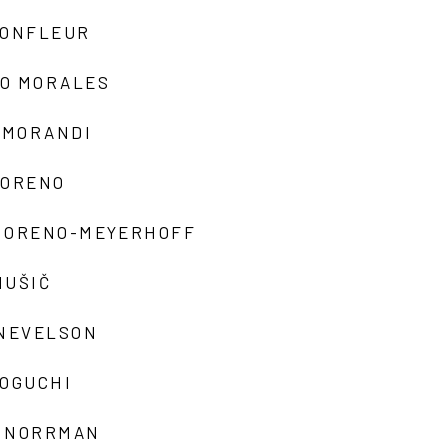
MONFLEUR
O MORALES
 MORANDI
MORENO
MORENO-MEYERHOFF
MUŠIČ
 NEVELSON
NOGUCHI
 NORRMAN