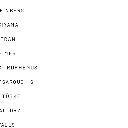
TEINBERG
GIYAMA
AFRAN
EIMER
S TRUPHÉMUS
 TSAROUCHIS
 TÜBKE
VALLORZ
VALLS