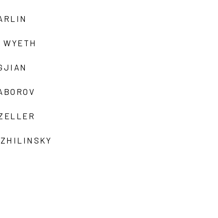
ARLIN
 WYETH
GJIAN
ZABOROV
 ZELLER
 ZHILINSKY