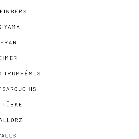
TEINBERG
GIYAMA
AFRAN
EIMER
S TRUPHÉMUS
 TSAROUCHIS
 TÜBKE
VALLORZ
VALLS