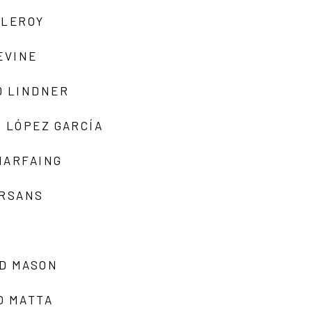
 LEROY
EVINE
D LINDNER
 LÓPEZ GARCÍA
MARFAING
ARSANS
D MASON
O MATTA