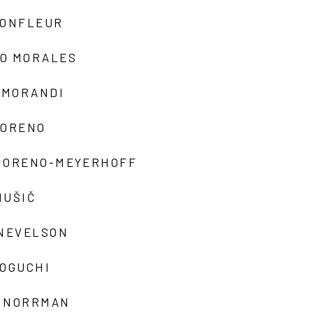
MONFLEUR
O MORALES
 MORANDI
MORENO
MORENO-MEYERHOFF
MUŠIČ
 NEVELSON
NOGUCHI
 NORRMAN