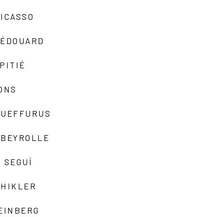
ICASSO
-ÉDOUARD
PITIÉ
ONS
QUEFFURUS
EBEYROLLE
 SEGUÍ
SHIKLER
EINBERG