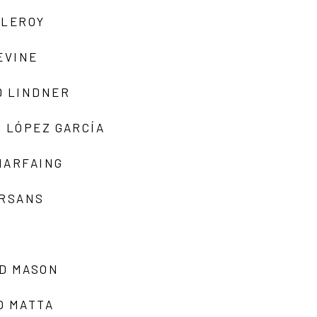
 LEROY
EVINE
D LINDNER
 LÓPEZ GARCÍA
MARFAING
ARSANS
D MASON
O MATTA