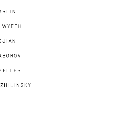
ARLIN
 WYETH
GJIAN
ZABOROV
 ZELLER
 ZHILINSKY