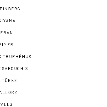
TEINBERG
GIYAMA
AFRAN
EIMER
S TRUPHÉMUS
 TSAROUCHIS
 TÜBKE
VALLORZ
VALLS