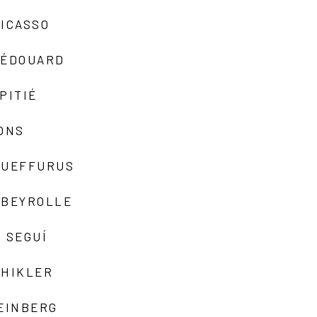
ICASSO
-ÉDOUARD
PITIÉ
ONS
QUEFFURUS
EBEYROLLE
 SEGUÍ
SHIKLER
EINBERG