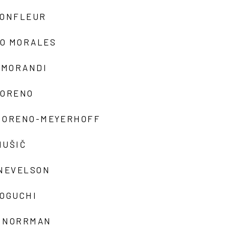
MONFLEUR
O MORALES
 MORANDI
MORENO
MORENO-MEYERHOFF
MUŠIČ
 NEVELSON
NOGUCHI
 NORRMAN