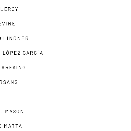
 LEROY
EVINE
D LINDNER
 LÓPEZ GARCÍA
MARFAING
ARSANS
D MASON
O MATTA