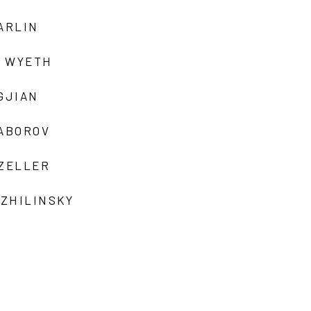
ARLIN
 WYETH
GJIAN
ZABOROV
 ZELLER
 ZHILINSKY