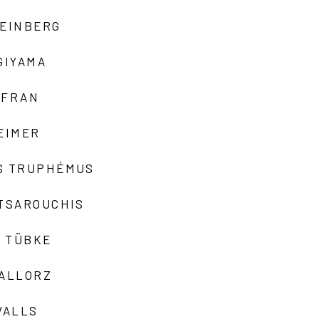
TEINBERG
GIYAMA
AFRAN
EIMER
S TRUPHÉMUS
 TSAROUCHIS
 TÜBKE
VALLORZ
VALLS