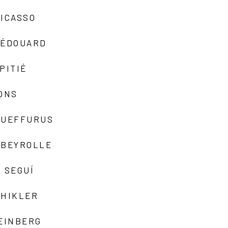
ICASSO
-ÉDOUARD
PITIÉ
ONS
QUEFFURUS
EBEYROLLE
 SEGUÍ
SHIKLER
EINBERG