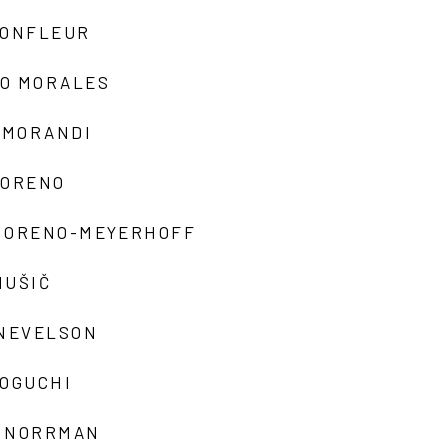
MONFLEUR
O MORALES
 MORANDI
MORENO
MORENO-MEYERHOFF
MUŠIČ
 NEVELSON
NOGUCHI
 NORRMAN