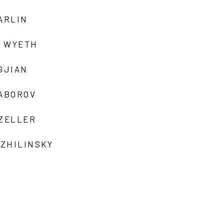
ARLIN
 WYETH
GJIAN
ZABOROV
 ZELLER
 ZHILINSKY