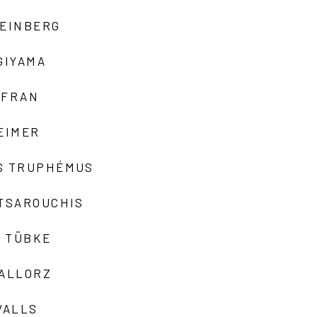
TEINBERG
GIYAMA
AFRAN
EIMER
S TRUPHÉMUS
 TSAROUCHIS
 TÜBKE
VALLORZ
VALLS