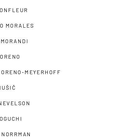
MONFLEUR
O MORALES
 MORANDI
MORENO
MORENO-MEYERHOFF
MUŠIČ
 NEVELSON
NOGUCHI
 NORRMAN