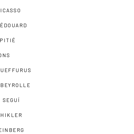
ICASSO
-ÉDOUARD
PITIÉ
ONS
QUEFFURUS
EBEYROLLE
 SEGUÍ
SHIKLER
EINBERG