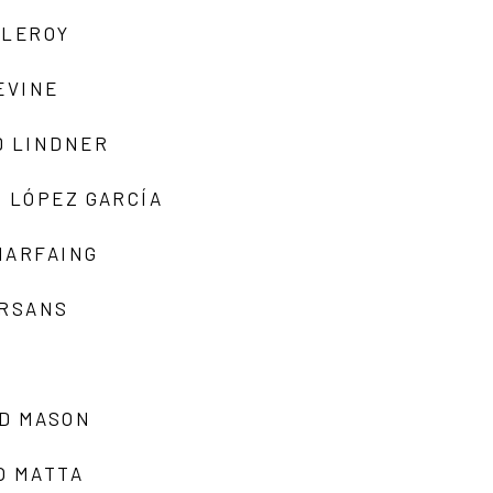
 LEROY
EVINE
D LINDNER
 LÓPEZ GARCÍA
MARFAING
ARSANS
D MASON
O MATTA