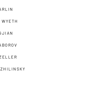
ARLIN
 WYETH
GJIAN
ZABOROV
 ZELLER
 ZHILINSKY