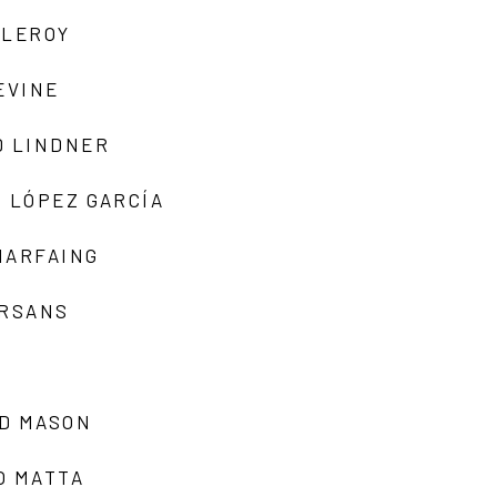
 LEROY
EVINE
D LINDNER
 LÓPEZ GARCÍA
MARFAING
ARSANS
D MASON
O MATTA