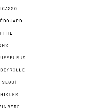
ICASSO
-ÉDOUARD
PITIÉ
ONS
QUEFFURUS
EBEYROLLE
 SEGUÍ
SHIKLER
EINBERG