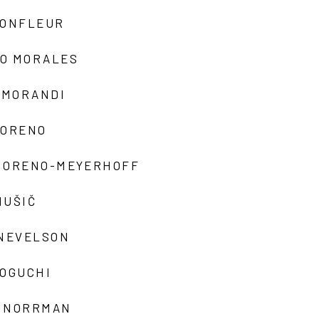
MONFLEUR
O MORALES
 MORANDI
MORENO
MORENO-MEYERHOFF
MUŠIČ
 NEVELSON
NOGUCHI
 NORRMAN