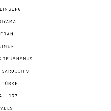
TEINBERG
GIYAMA
AFRAN
EIMER
S TRUPHÉMUS
 TSAROUCHIS
 TÜBKE
VALLORZ
VALLS