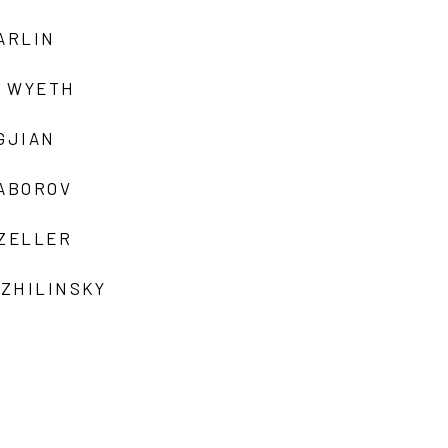
ARLIN
 WYETH
GJIAN
ZABOROV
 ZELLER
 ZHILINSKY