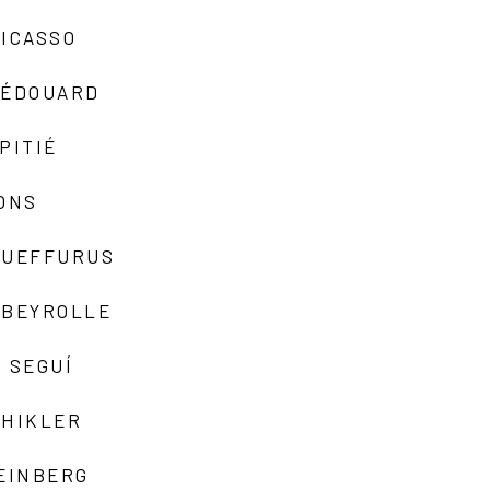
ICASSO
-ÉDOUARD
PITIÉ
ONS
QUEFFURUS
EBEYROLLE
 SEGUÍ
SHIKLER
EINBERG