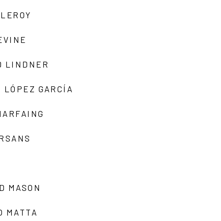
 LEROY
EVINE
D LINDNER
 LÓPEZ GARCÍA
MARFAING
ARSANS
D MASON
O MATTA