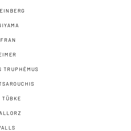
TEINBERG
GIYAMA
AFRAN
EIMER
S TRUPHÉMUS
 TSAROUCHIS
 TÜBKE
VALLORZ
VALLS