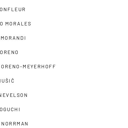
MONFLEUR
O MORALES
 MORANDI
MORENO
MORENO-MEYERHOFF
MUŠIČ
 NEVELSON
NOGUCHI
 NORRMAN