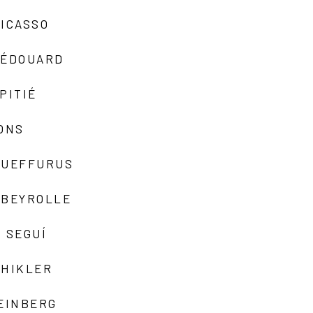
ICASSO
-ÉDOUARD
PITIÉ
ONS
QUEFFURUS
EBEYROLLE
 SEGUÍ
SHIKLER
EINBERG