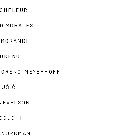
MONFLEUR
O MORALES
 MORANDI
MORENO
MORENO-MEYERHOFF
MUŠIČ
 NEVELSON
NOGUCHI
 NORRMAN