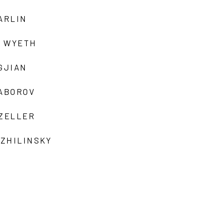
ARLIN
 WYETH
GJIAN
ZABOROV
 ZELLER
 ZHILINSKY