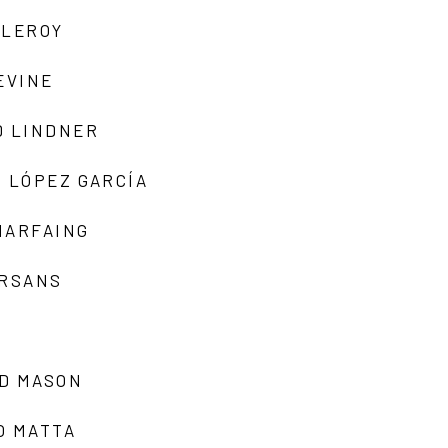
 LEROY
EVINE
D LINDNER
 LÓPEZ GARCÍA
MARFAING
ARSANS
D MASON
O MATTA