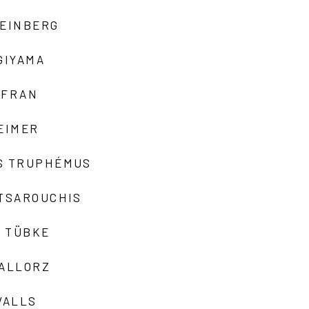
TEINBERG
GIYAMA
AFRAN
EIMER
S TRUPHÉMUS
 TSAROUCHIS
 TÜBKE
VALLORZ
VALLS