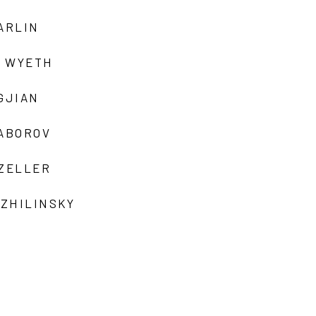
ARLIN
 WYETH
GJIAN
ZABOROV
 ZELLER
 ZHILINSKY