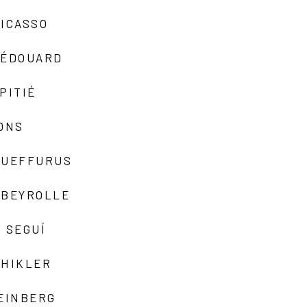
ICASSO
-ÉDOUARD
PITIÉ
ONS
QUEFFURUS
EBEYROLLE
 SEGUÍ
SHIKLER
EINBERG