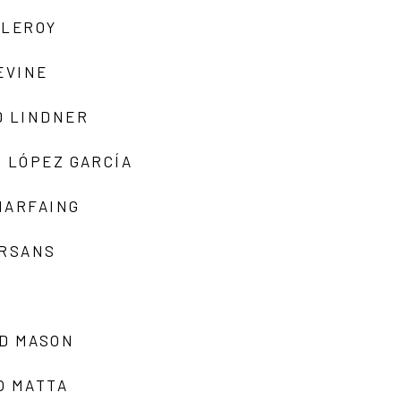
 LEROY
EVINE
D LINDNER
 LÓPEZ GARCÍA
MARFAING
ARSANS
D MASON
O MATTA