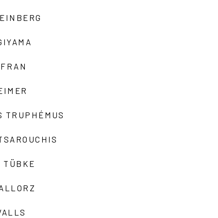
TEINBERG
GIYAMA
AFRAN
EIMER
S TRUPHÉMUS
 TSAROUCHIS
 TÜBKE
VALLORZ
VALLS