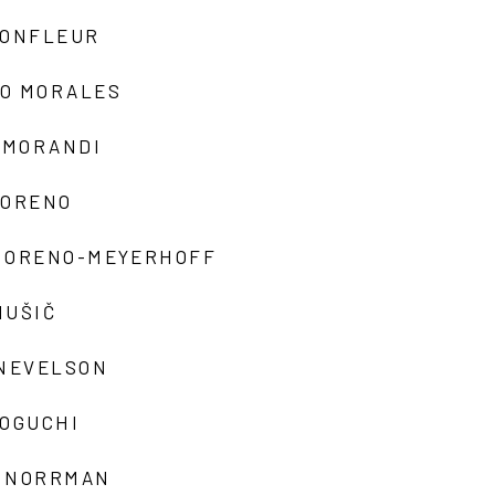
MONFLEUR
O MORALES
 MORANDI
MORENO
MORENO-MEYERHOFF
MUŠIČ
 NEVELSON
NOGUCHI
 NORRMAN