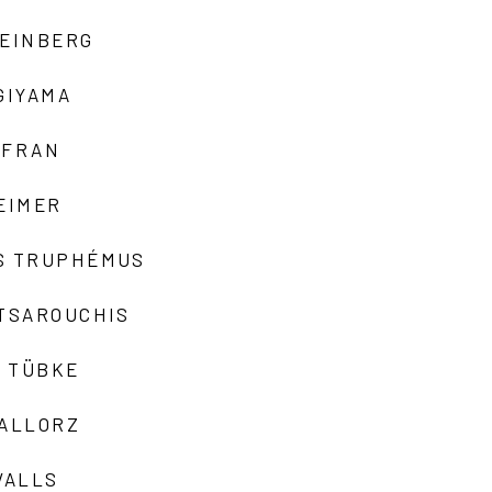
TEINBERG
GIYAMA
AFRAN
EIMER
S TRUPHÉMUS
 TSAROUCHIS
 TÜBKE
VALLORZ
VALLS