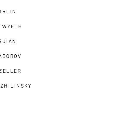
ARLIN
 WYETH
GJIAN
ZABOROV
 ZELLER
 ZHILINSKY