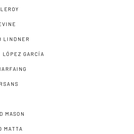
 LEROY
EVINE
D LINDNER
 LÓPEZ GARCÍA
MARFAING
ARSANS
D MASON
O MATTA