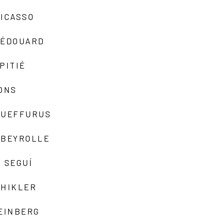
ICASSO
-ÉDOUARD
PITIÉ
ONS
QUEFFURUS
EBEYROLLE
 SEGUÍ
SHIKLER
EINBERG