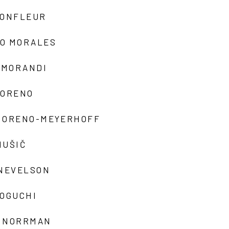
MONFLEUR
O MORALES
 MORANDI
MORENO
MORENO-MEYERHOFF
MUŠIČ
 NEVELSON
NOGUCHI
 NORRMAN