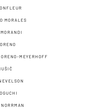
MONFLEUR
O MORALES
 MORANDI
MORENO
MORENO-MEYERHOFF
MUŠIČ
 NEVELSON
NOGUCHI
 NORRMAN