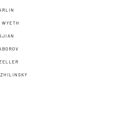
ARLIN
 WYETH
GJIAN
ZABOROV
 ZELLER
 ZHILINSKY