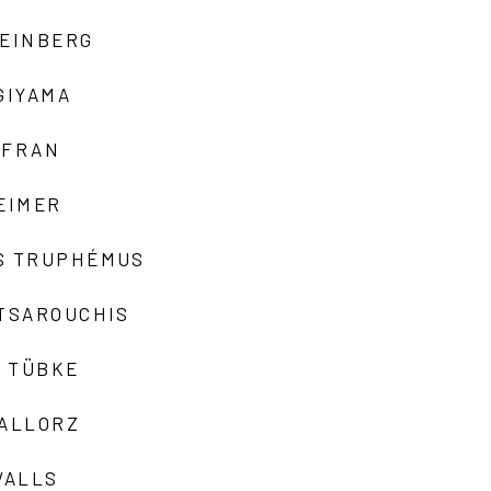
TEINBERG
GIYAMA
AFRAN
EIMER
S TRUPHÉMUS
 TSAROUCHIS
 TÜBKE
VALLORZ
VALLS