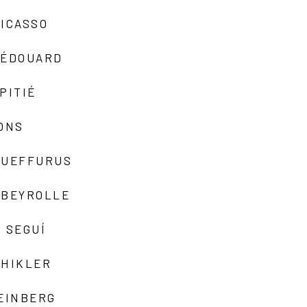
ICASSO
-ÉDOUARD
PITIÉ
ONS
QUEFFURUS
EBEYROLLE
 SEGUÍ
SHIKLER
EINBERG