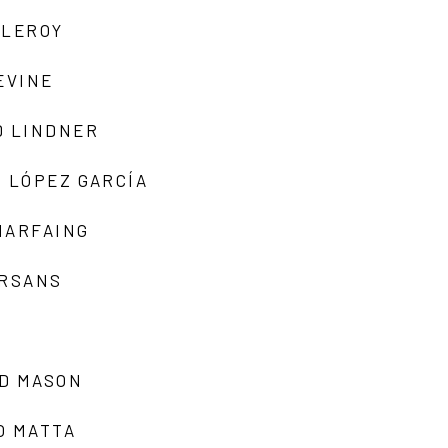
 LEROY
EVINE
D LINDNER
 LÓPEZ GARCÍA
MARFAING
ARSANS
D MASON
O MATTA