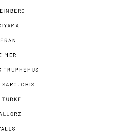
TEINBERG
GIYAMA
AFRAN
EIMER
S TRUPHÉMUS
 TSAROUCHIS
 TÜBKE
VALLORZ
VALLS