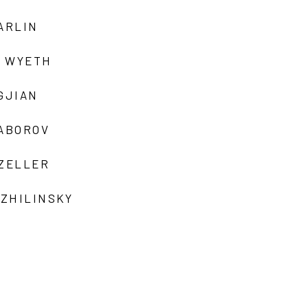
ARLIN
 WYETH
GJIAN
ZABOROV
 ZELLER
 ZHILINSKY