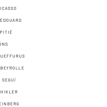
ICASSO
-ÉDOUARD
PITIÉ
ONS
QUEFFURUS
EBEYROLLE
 SEGUÍ
SHIKLER
EINBERG