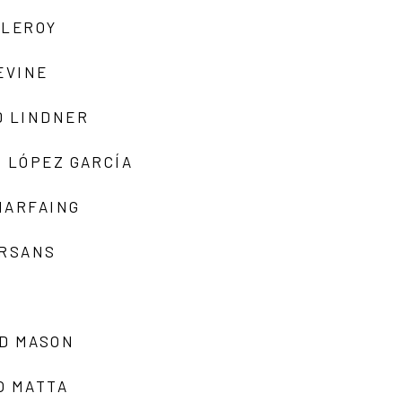
 LEROY
EVINE
D LINDNER
 LÓPEZ GARCÍA
MARFAING
ARSANS
D MASON
O MATTA