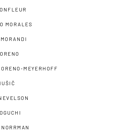
MONFLEUR
O MORALES
 MORANDI
MORENO
MORENO-MEYERHOFF
MUŠIČ
 NEVELSON
NOGUCHI
 NORRMAN