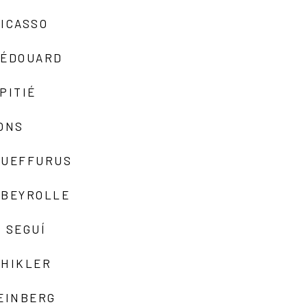
ICASSO
-ÉDOUARD
PITIÉ
ONS
QUEFFURUS
EBEYROLLE
 SEGUÍ
SHIKLER
EINBERG