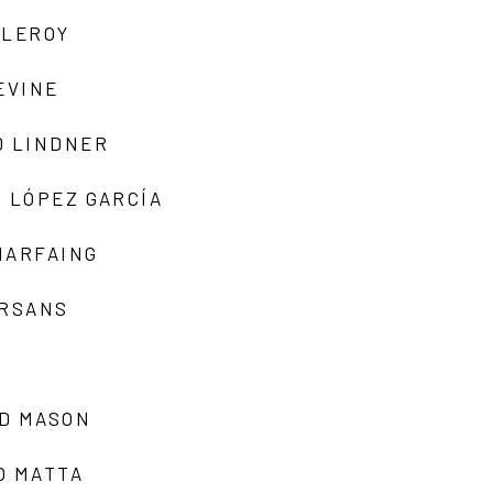
 LEROY
EVINE
D LINDNER
 LÓPEZ GARCÍA
MARFAING
ARSANS
D MASON
O MATTA