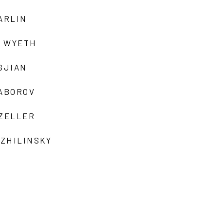
ARLIN
 WYETH
GJIAN
ZABOROV
 ZELLER
 ZHILINSKY