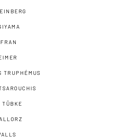
TEINBERG
GIYAMA
AFRAN
EIMER
S TRUPHÉMUS
 TSAROUCHIS
 TÜBKE
VALLORZ
VALLS