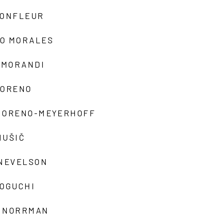
MONFLEUR
O MORALES
 MORANDI
MORENO
MORENO-MEYERHOFF
MUŠIČ
 NEVELSON
NOGUCHI
 NORRMAN