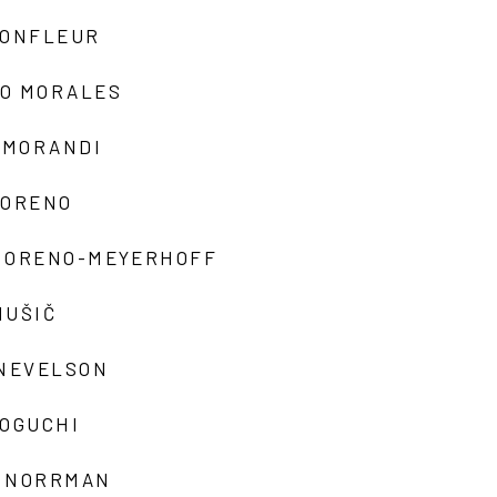
MONFLEUR
O MORALES
 MORANDI
MORENO
MORENO-MEYERHOFF
MUŠIČ
 NEVELSON
NOGUCHI
 NORRMAN