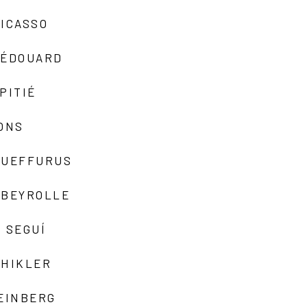
ICASSO
-ÉDOUARD
PITIÉ
ONS
QUEFFURUS
EBEYROLLE
 SEGUÍ
SHIKLER
EINBERG