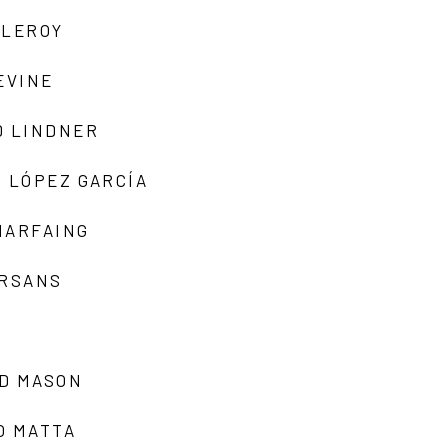
 LEROY
EVINE
D LINDNER
 LÓPEZ GARCÍA
MARFAING
ARSANS
D MASON
O MATTA