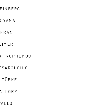
TEINBERG
GIYAMA
AFRAN
EIMER
S TRUPHÉMUS
 TSAROUCHIS
 TÜBKE
VALLORZ
VALLS