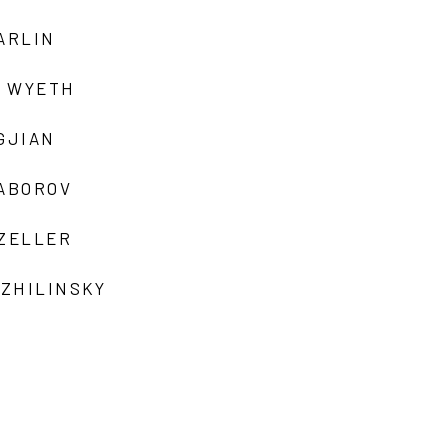
ARLIN
 WYETH
GJIAN
ZABOROV
 ZELLER
 ZHILINSKY