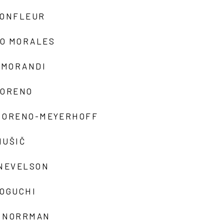
MONFLEUR
O MORALES
 MORANDI
MORENO
MORENO-MEYERHOFF
MUŠIČ
 NEVELSON
NOGUCHI
 NORRMAN