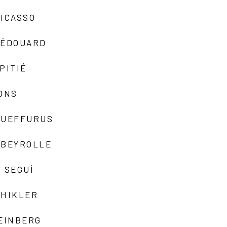
ICASSO
-ÉDOUARD
PITIÉ
ONS
QUEFFURUS
EBEYROLLE
 SEGUÍ
SHIKLER
EINBERG