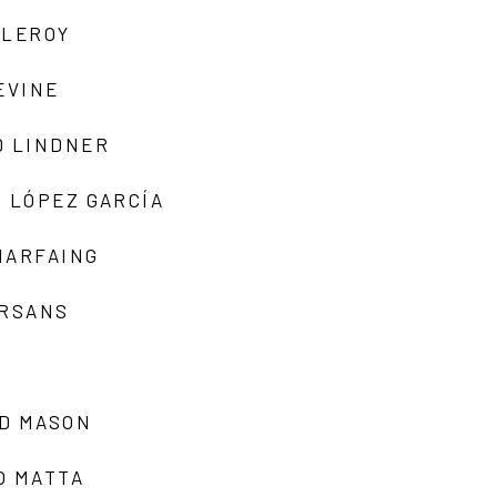
 LEROY
EVINE
D LINDNER
 LÓPEZ GARCÍA
MARFAING
ARSANS
D MASON
O MATTA