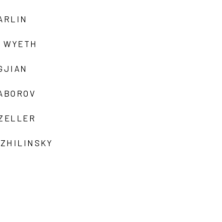
ARLIN
 WYETH
GJIAN
ZABOROV
 ZELLER
 ZHILINSKY