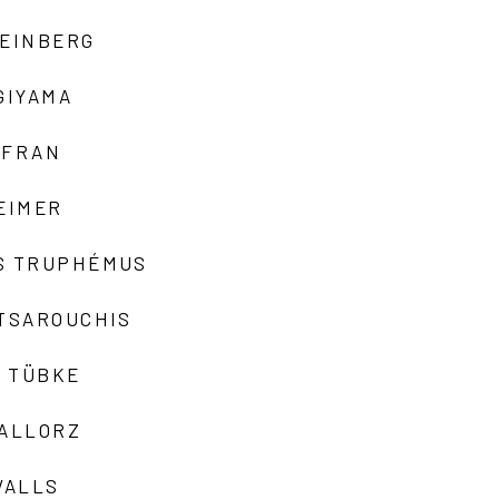
TEINBERG
GIYAMA
AFRAN
EIMER
S TRUPHÉMUS
 TSAROUCHIS
 TÜBKE
VALLORZ
VALLS