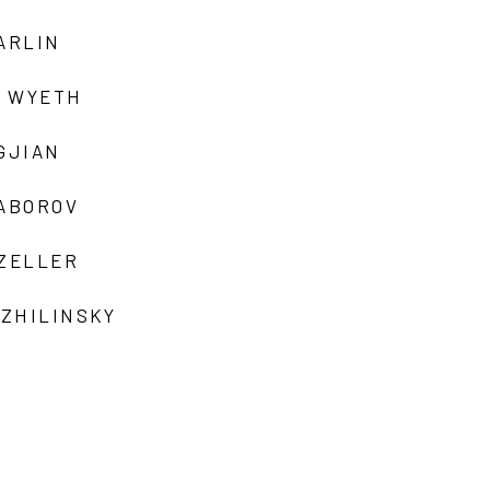
ARLIN
 WYETH
GJIAN
ZABOROV
 ZELLER
 ZHILINSKY