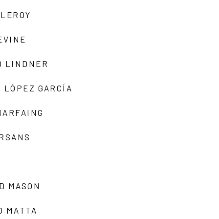
 LEROY
EVINE
D LINDNER
 LÓPEZ GARCÍA
MARFAING
ARSANS
D MASON
O MATTA