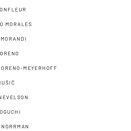
MONFLEUR
O MORALES
 MORANDI
MORENO
MORENO-MEYERHOFF
MUŠIČ
 NEVELSON
NOGUCHI
 NORRMAN