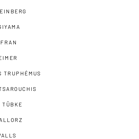
TEINBERG
GIYAMA
AFRAN
EIMER
S TRUPHÉMUS
 TSAROUCHIS
 TÜBKE
VALLORZ
VALLS