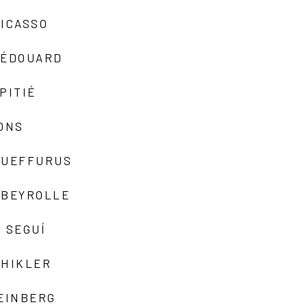
ICASSO
-ÉDOUARD
PITIÉ
ONS
QUEFFURUS
EBEYROLLE
 SEGUÍ
SHIKLER
EINBERG