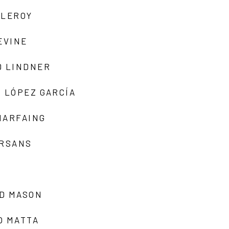
 LEROY
EVINE
D LINDNER
 LÓPEZ GARCÍA
MARFAING
ARSANS
D MASON
O MATTA