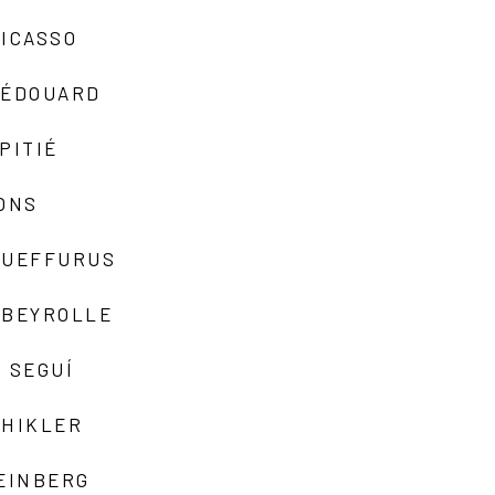
ICASSO
-ÉDOUARD
PITIÉ
ONS
QUEFFURUS
EBEYROLLE
 SEGUÍ
SHIKLER
EINBERG