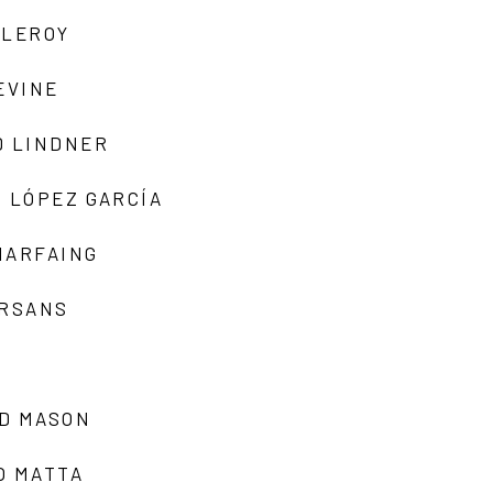
 LEROY
EVINE
D LINDNER
 LÓPEZ GARCÍA
MARFAING
ARSANS
D MASON
O MATTA