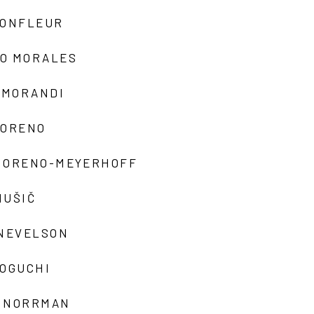
MONFLEUR
O MORALES
 MORANDI
MORENO
MORENO-MEYERHOFF
MUŠIČ
 NEVELSON
NOGUCHI
 NORRMAN