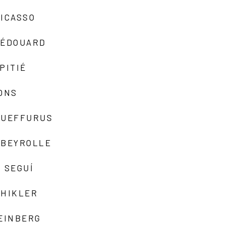
ICASSO
-ÉDOUARD
PITIÉ
ONS
QUEFFURUS
EBEYROLLE
 SEGUÍ
SHIKLER
EINBERG