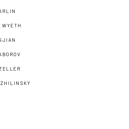
ARLIN
 WYETH
GJIAN
ZABOROV
 ZELLER
 ZHILINSKY