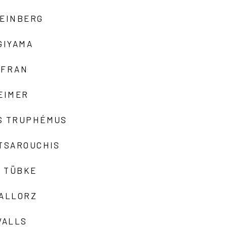
TEINBERG
GIYAMA
AFRAN
EIMER
S TRUPHÉMUS
 TSAROUCHIS
 TÜBKE
VALLORZ
VALLS