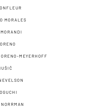
MONFLEUR
O MORALES
 MORANDI
MORENO
MORENO-MEYERHOFF
MUŠIČ
 NEVELSON
NOGUCHI
 NORRMAN