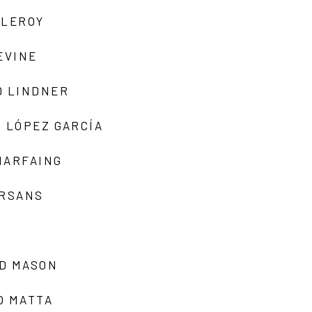
 LEROY
EVINE
D LINDNER
 LÓPEZ GARCÍA
MARFAING
ARSANS
D MASON
O MATTA