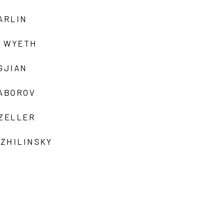
ARLIN
 WYETH
GJIAN
ZABOROV
 ZELLER
 ZHILINSKY