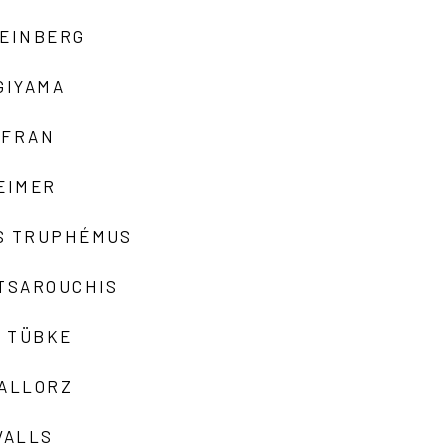
TEINBERG
GIYAMA
AFRAN
EIMER
S TRUPHÉMUS
 TSAROUCHIS
 TÜBKE
VALLORZ
VALLS