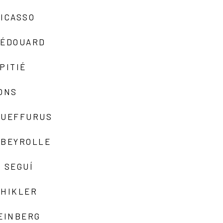
ICASSO
-ÉDOUARD
PITIÉ
ONS
QUEFFURUS
EBEYROLLE
 SEGUÍ
SHIKLER
EINBERG