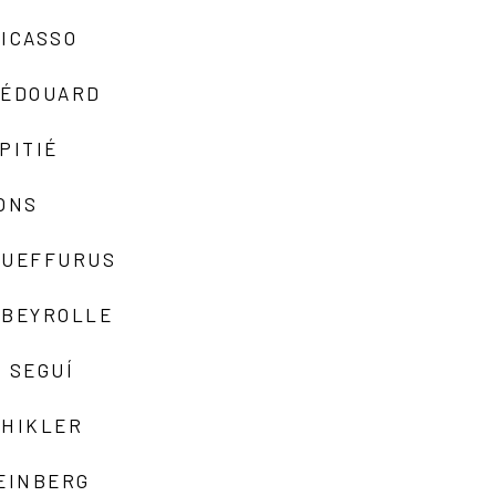
ICASSO
-ÉDOUARD
PITIÉ
ONS
QUEFFURUS
EBEYROLLE
 SEGUÍ
SHIKLER
EINBERG