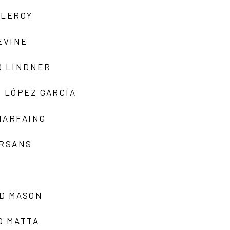
 LEROY
EVINE
D LINDNER
 LÓPEZ GARCÍA
MARFAING
ARSANS
D MASON
O MATTA