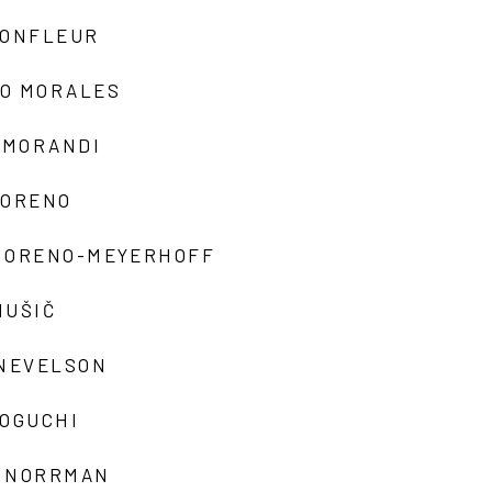
MONFLEUR
O MORALES
 MORANDI
MORENO
MORENO-MEYERHOFF
MUŠIČ
 NEVELSON
NOGUCHI
 NORRMAN