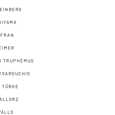
TEINBERG
GIYAMA
AFRAN
EIMER
S TRUPHÉMUS
 TSAROUCHIS
 TÜBKE
VALLORZ
VALLS