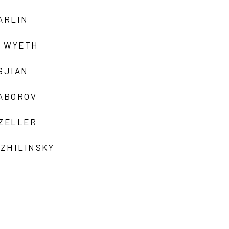
ARLIN
 WYETH
GJIAN
ZABOROV
 ZELLER
 ZHILINSKY