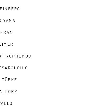
TEINBERG
GIYAMA
AFRAN
EIMER
S TRUPHÉMUS
 TSAROUCHIS
 TÜBKE
VALLORZ
VALLS