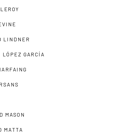
 LEROY
EVINE
D LINDNER
 LÓPEZ GARCÍA
MARFAING
ARSANS
D MASON
O MATTA