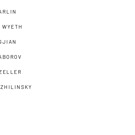
ARLIN
 WYETH
GJIAN
ZABOROV
 ZELLER
 ZHILINSKY