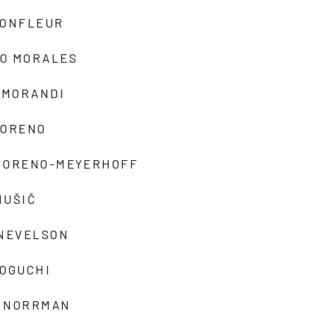
MONFLEUR
O MORALES
 MORANDI
MORENO
MORENO-MEYERHOFF
MUŠIČ
 NEVELSON
NOGUCHI
 NORRMAN