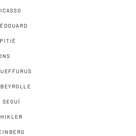
ICASSO
-ÉDOUARD
PITIÉ
ONS
QUEFFURUS
EBEYROLLE
 SEGUÍ
SHIKLER
EINBERG