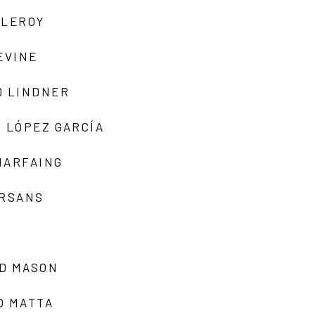
 LEROY
EVINE
D LINDNER
 LÓPEZ GARCÍA
MARFAING
ARSANS
D MASON
O MATTA