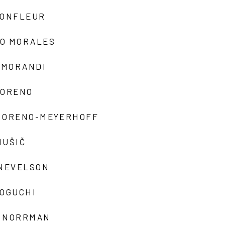
MONFLEUR
O MORALES
 MORANDI
MORENO
MORENO-MEYERHOFF
MUŠIČ
 NEVELSON
NOGUCHI
 NORRMAN