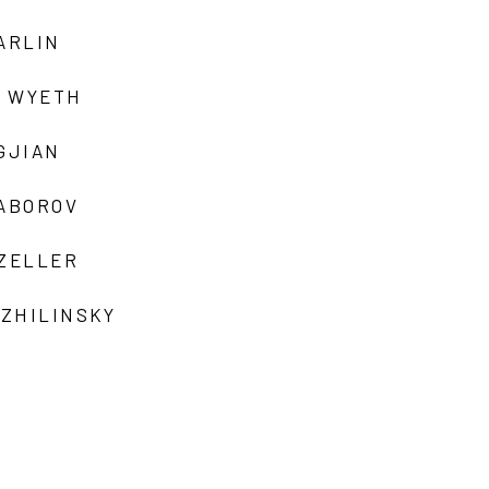
ARLIN
 WYETH
GJIAN
ZABOROV
 ZELLER
 ZHILINSKY