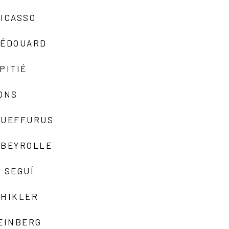
ICASSO
-ÉDOUARD
PITIÉ
ONS
QUEFFURUS
EBEYROLLE
 SEGUÍ
SHIKLER
EINBERG