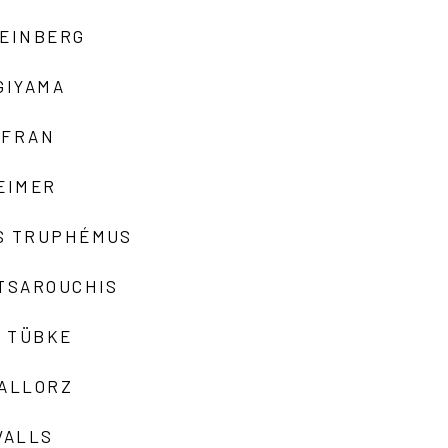
TEINBERG
GIYAMA
AFRAN
EIMER
S TRUPHÉMUS
 TSAROUCHIS
 TÜBKE
VALLORZ
VALLS