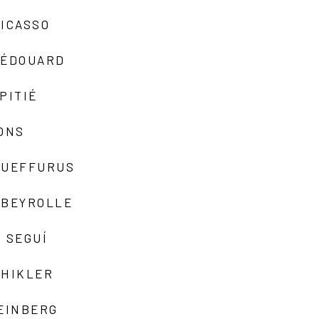
ICASSO
-ÉDOUARD
PITIÉ
ONS
QUEFFURUS
EBEYROLLE
 SEGUÍ
SHIKLER
EINBERG