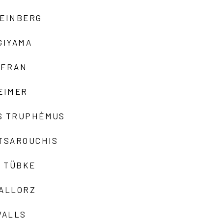
TEINBERG
GIYAMA
AFRAN
EIMER
S TRUPHÉMUS
 TSAROUCHIS
 TÜBKE
VALLORZ
VALLS