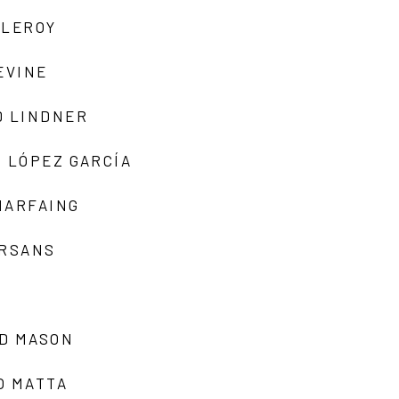
 LEROY
EVINE
D LINDNER
 LÓPEZ GARCÍA
MARFAING
ARSANS
D MASON
O MATTA