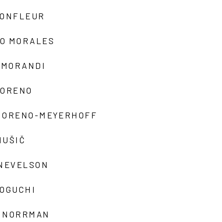
MONFLEUR
O MORALES
 MORANDI
MORENO
MORENO-MEYERHOFF
MUŠIČ
 NEVELSON
NOGUCHI
 NORRMAN