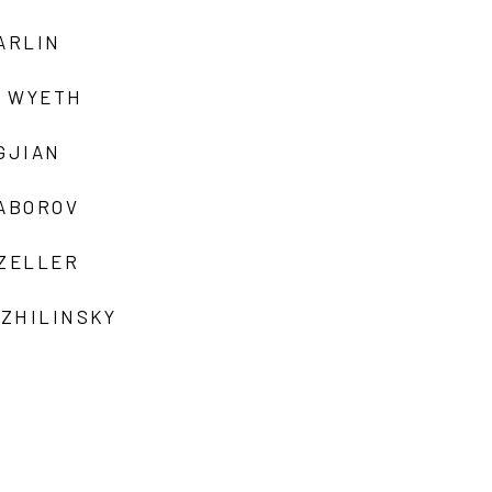
ARLIN
 WYETH
GJIAN
ZABOROV
 ZELLER
 ZHILINSKY