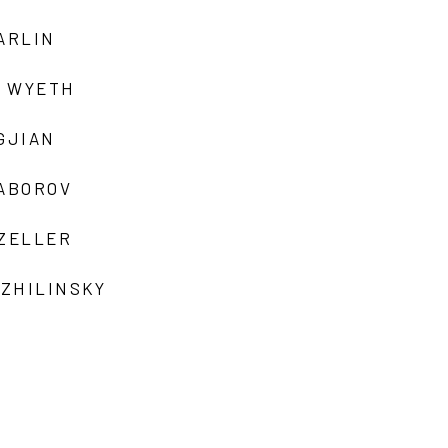
ARLIN
 WYETH
GJIAN
ZABOROV
 ZELLER
 ZHILINSKY