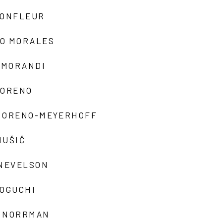
MONFLEUR
O MORALES
 MORANDI
MORENO
MORENO-MEYERHOFF
MUŠIČ
 NEVELSON
NOGUCHI
 NORRMAN