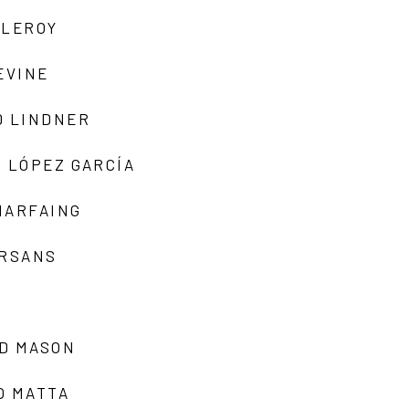
 LEROY
EVINE
D LINDNER
 LÓPEZ GARCÍA
MARFAING
ARSANS
D MASON
O MATTA