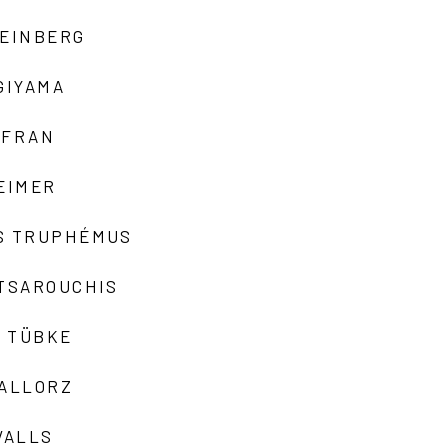
TEINBERG
GIYAMA
AFRAN
EIMER
S TRUPHÉMUS
 TSAROUCHIS
 TÜBKE
VALLORZ
VALLS