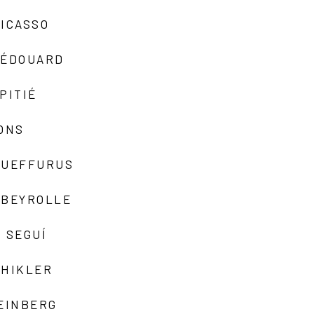
ICASSO
-ÉDOUARD
PITIÉ
ONS
QUEFFURUS
EBEYROLLE
 SEGUÍ
SHIKLER
EINBERG