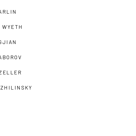
ARLIN
 WYETH
GJIAN
ZABOROV
 ZELLER
 ZHILINSKY