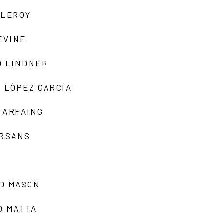
 LEROY
EVINE
D LINDNER
 LÓPEZ GARCÍA
MARFAING
ARSANS
D MASON
O MATTA