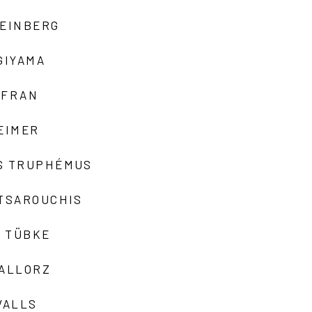
TEINBERG
GIYAMA
AFRAN
EIMER
S TRUPHÉMUS
 TSAROUCHIS
 TÜBKE
VALLORZ
VALLS