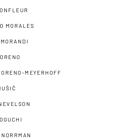
MONFLEUR
O MORALES
 MORANDI
MORENO
MORENO-MEYERHOFF
MUŠIČ
 NEVELSON
NOGUCHI
 NORRMAN