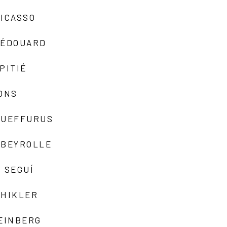
ICASSO
-ÉDOUARD
PITIÉ
ONS
QUEFFURUS
EBEYROLLE
 SEGUÍ
SHIKLER
EINBERG