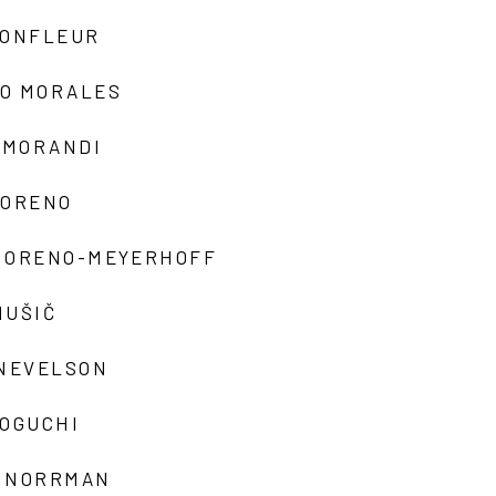
MONFLEUR
O MORALES
 MORANDI
MORENO
MORENO-MEYERHOFF
MUŠIČ
 NEVELSON
NOGUCHI
 NORRMAN