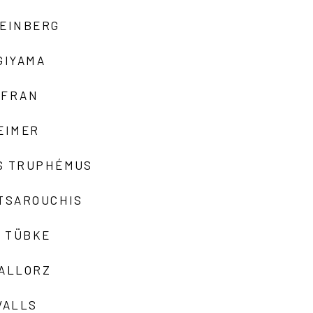
TEINBERG
GIYAMA
AFRAN
EIMER
S TRUPHÉMUS
 TSAROUCHIS
 TÜBKE
VALLORZ
VALLS