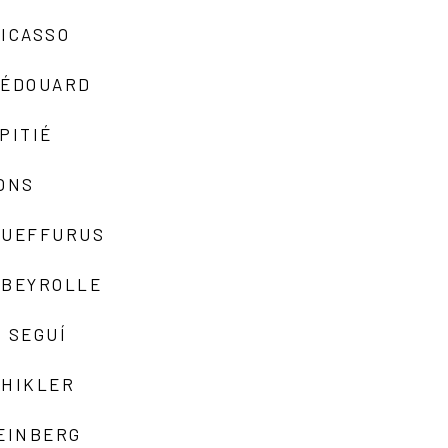
ICASSO
-ÉDOUARD
PITIÉ
ONS
QUEFFURUS
EBEYROLLE
 SEGUÍ
SHIKLER
EINBERG