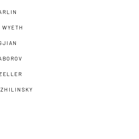
ARLIN
 WYETH
GJIAN
ZABOROV
 ZELLER
 ZHILINSKY