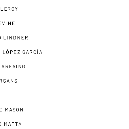
 LEROY
EVINE
D LINDNER
 LÓPEZ GARCÍA
MARFAING
ARSANS
D MASON
O MATTA